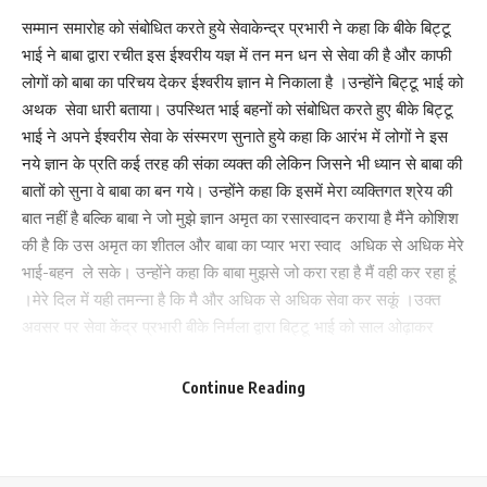
सम्मान समारोह को संबोधित करते हुये सेवाकेन्द्र प्रभारी ने कहा कि बीके बिट्टू
भाई ने बाबा द्वारा रचीत इस ईश्वरीय यज्ञ में तन मन धन से सेवा की है और काफी
लोगों को बाबा का परिचय देकर ईश्वरीय ज्ञान मे निकाला है ।उन्होंने बिट्टू भाई को
Love
Sad
Happy
Sleepy
Angry
Dead
Wink
0
0
0
0
0
0
0
अथक सेवा धारी बताया। उपस्थित भाई बहनों को संबोधित करते हुए बीके बिट्टू
भाई ने अपने ईश्वरीय सेवा के संस्मरण सुनाते हुये कहा कि आरंभ में लोगों ने इस
नये ज्ञान के प्रति कई तरह की संका व्यक्त की लेकिन जिसने भी ध्यान से बाबा की
बातों को सुना वे बाबा का बन गये। उन्होंने कहा कि इसमें मेरा व्यक्तिगत श्रेय की
Leave a review
बात नहीं है बल्कि बाबा ने जो मुझे ज्ञान अमृत का रसास्वादन कराया है मैंने कोशिश
Your email address will not be published.
Required fields are marked
*
की है कि उस अमृत का शीतल और बाबा का प्यार भरा स्वाद अधिक से अधिक मेरे
भाई-बहन ले सके। उन्होंने कहा कि बाबा मुझसे जो करा रहा है मैं वही कर रहा हूं
Your Rating
।मेरे दिल में यही तमन्ना है कि मै और अधिक से अधिक सेवा कर सकूं ।उक्त
अवसर पर सेवा केंद्र प्रभारी बीके निर्मला द्वारा बिट्टू भाई को साल ओढ़ाकर
,मुकूट और माला पहनकर तथा ईश्वरीय सौगात देकर सम्मानित किया गया । सेवा
केंद्र प्रभारी ने उनके प्रति शुभकामनाएं व्यक्त करते हुये कहा कि ईश्वरीय सेवा
Continue Reading
को आप और अधिक गति से आगे बढ़ाएंगे ।उक्त अवसर पर उपस्थित रहने वालों में
पकड़ी पंचायत की वार्ड कमिश्नर बीके बबीता माता, कलावती माता एवं अन्य भाई-
बहन थे।