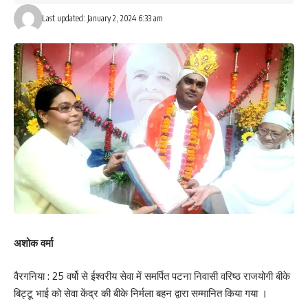
सिंह यादव तत्कालीन मुख्य मंत्री उतर प्रदेश ने कहा था कि परिंदा भी अयोध्या मे
Last updated: January 2, 2024 6:33 am
पर नही मार सकेगा और कारसेवको ने सारी सुरक्षा को धत्ता बताते हुए अयोध्या मे ही
नही बल्की मंदिर परिसर मे घूसकर पूजा किया था और जरूरत पड़ने पर विरोधियो
का चैलेंज स्वीकारते हुए 1992 को सदा के लिए कलंकित ढांचा को भी नेसनाबूत
किया था आज वह खुशी का दिन आ गया है आप सभी 22 जनवरी के बाद अयोध्या
दर्शन के लिए जाए।
मौके पर सुरेश जी लालबाबू सिंह राजीव कुमार दीपू चौरसिया सोनू पाठक
सुबोध यादव हनुमान दूबे लालबाबू दूबे सुभाष गुप्ता आशुतोष कुमार राजू कुमार चंदन
सिंह संजय चौरसिया इत्यादि सैकड़ो कार्यकर्ता शामिल थे।
203
Facebook
अशोक वर्मा
वैरगनिया : 25 वर्षो से ईश्वरीय सेवा में समर्पित पटना निवासी वरिष्ठ राजयोगी बीके
बिट्टू भाई को सेवा केंद्र की बीके निर्मला बहन द्वारा सम्मानित किया गया ।
What do you think?