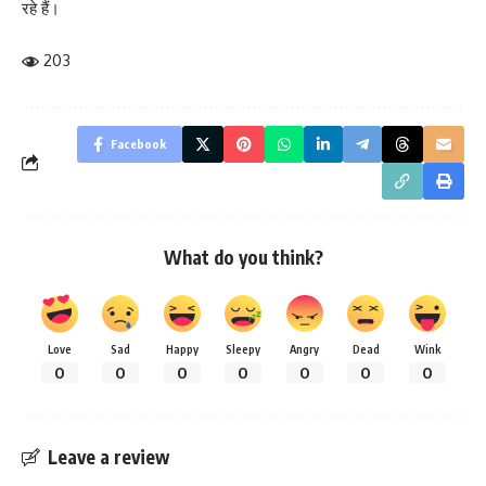
रहे हैं।
203
Facebook
What do you think?
Love
Sad
Happy
Sleepy
Angry
Dead
Wink
0
0
0
0
0
0
0
Leave a review