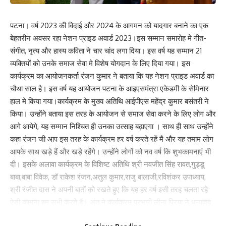
पटना। वर्ष 2023 की विदाई और 2024 के आगमन को यादगार बनाने का एक
बेहतरीन अवसर रहा नेशन प्राइड अवार्ड 2023।इस सम्मान समारोह मे गीत-
संगीत, नृत्य और हास्य कविता ने चार चांद लगा दिया। इस वर्ष यह सम्मान 21
व्यक्तियों को उनके समाज सेवा मे विशेष योगदान के लिए दिया गया। इस
कार्यक्रम का आयोजनकर्ता रंजन कुमार ने बताया कि यह नेशन प्राइड अवार्ड का
चौथा साल है। इस वर्ष यह आयोजन पटना के आइएसमंत्रा एकेडमी के सेमिनार
हाल मे किया गया।कार्यक्रम के मुख्य अतिथि आईपीएस महेंद्र कुमार बसंतरी ने
किया। उन्होंने बताया इस तरह के आयोजन से समाज सेवा करने के लिए लोग और
आगे आयेगे, यह सम्मान निश्चित ही उनका उत्साह बढ़ाएगा । साथ ही साथ उन्होंने
कहा रंजन जी आप इस तरह के कार्यक्रम हर वर्ष करते रहें मै और यह तमाम लोग
आपके साथ खड़े हैं और खड़े रहेंगे। उन्होंने लोगों को नव वर्ष कि शुभकामनाएं भी
दी। इसके अलावा कार्यक्रम के विशिष्ट अतिथि श्री नवजीत सिंह रावत,गुड्डू
बाबा,बाबा विवेक, डॉ राकेश रंजन,अतुल कुमार,राजु बालाजी,रविशंकर उपाध्याय,
श्री रंजीत दास ने अपनी बातों को रखते हुए कि यह हर वर्ष इसी तरह चलता रहे
ऐसी कामना हम सभी करते हैं। अंत मे कार्यक्रम प्रभारी लीना प्रिया ने धन्यवाद
ज्ञापन करते हुए आय सभी सम्मानित सदस्यों एवं अतिथियों को उनके कीमती समय,