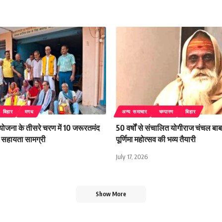
बिहार
मगध
अन्य समाचार
चम्पारण
बिहार
 योजना के तीसरे चरण में 10 जरूरतमंद
50 वर्षों से संचालित योगीराज चंचल बाबा
िली सहायता सामग्री
पूर्णिमा महोत्सव की भव्य तैयारी
July 17, 2026
Show More