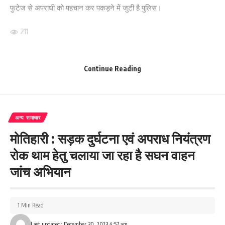
फुटेज से अपराधी को पहचान कर पकड़ने में जुटी है पुलिस।
211
Continue Reading
Facebook
अन्य समाचार
What do you think?
मोतिहारी : सड़क दुर्घटना एवं अपराध नियंत्रण
रोक थाम हेतु चलाया जा रहा है सघन वाहन
Love
Sad
Happy
Sleepy
Angry
Dead
Wink
जांच अभियान
0
0
0
0
0
0
0
1 Min Read
Leave a review
Last updated: December 30, 2023 4:57 am