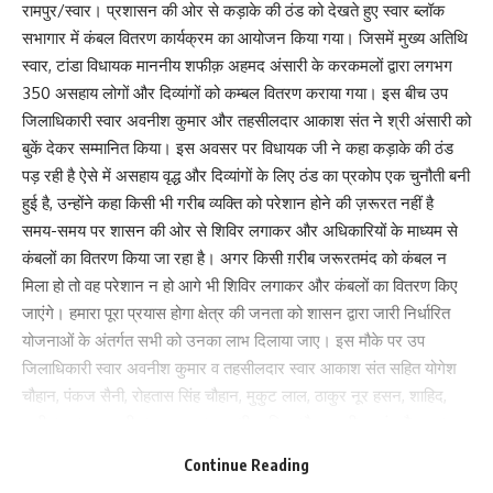
रामपुर/स्वार। प्रशासन की ओर से कड़ाके की ठंड को देखते हुए स्वार ब्लॉक
सभागार में कंबल वितरण कार्यक्रम का आयोजन किया गया। जिसमें मुख्य अतिथि
स्वार, टांडा विधायक माननीय शफीक़ अहमद अंसारी के करकमलों द्वारा लगभग
350 असहाय लोगों और दिव्यांगों को कम्बल वितरण कराया गया। इस बीच उप
जिलाधिकारी स्वार अवनीश कुमार और तहसीलदार आकाश संत ने श्री अंसारी को
बुकें देकर सम्मानित किया। इस अवसर पर विधायक जी ने कहा कड़ाके की ठंड
पड़ रही है ऐसे में असहाय वृद्ध और दिव्यांगों के लिए ठंड का प्रकोप एक चुनौती बनी
हुई है, उन्होंने कहा किसी भी गरीब व्यक्ति को परेशान होने की ज़रूरत नहीं है
समय-समय पर शासन की ओर से शिविर लगाकर और अधिकारियों के माध्यम से
कंबलों का वितरण किया जा रहा है। अगर किसी ग़रीब जरूरतमंद को कंबल न
मिला हो तो वह परेशान न हो आगे भी शिविर लगाकर और कंबलों का वितरण किए
जाएंगे। हमारा पूरा प्रयास होगा क्षेत्र की जनता को शासन द्वारा जारी निर्धारित
योजनाओं के अंतर्गत सभी को उनका लाभ दिलाया जाए। इस मौके पर उप
जिलाधिकारी स्वार अवनीश कुमार व तहसीलदार स्वार आकाश संत सहित योगेश
चौहान, पंकज सैनी, रोहतास सिंह चौहान, मुकुट लाल, ठाकुर नूर हसन, शाहिद,
अमीरुल हसन, अली हसन, इरफान अल्वी, रागिब हुसैन, इदरीस खां, सौरभ पाल,
शांति, हेमलाल, पार्वती, सीमा, देव आनंद, फूल जहां, रूपवती, प्रजापति, फूलचंद
Continue Reading
राठौर, राकेश, अमीर हसन, मीडिया प्रभारी मोहम्मद आसिफ आदि मौजूद रहे।