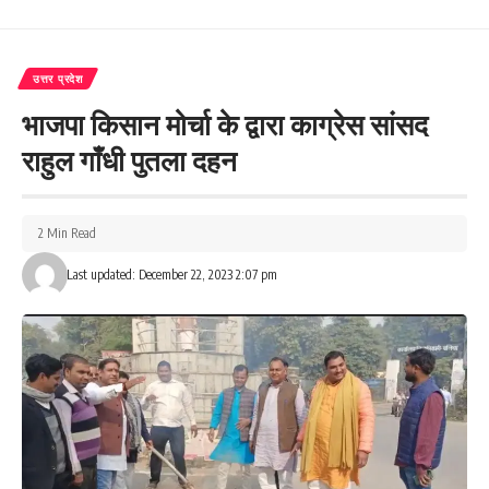
215
उत्तर प्रदेश
भाजपा किसान मोर्चा के द्वारा काग्रेस सांसद
Facebook
राहुल गाँधी पुतला दहन
What do you think?
2 Min Read
Last updated: December 22, 2023 2:07 pm
Love
Sad
Happy
Sleepy
Angry
Dead
Wink
0
0
0
0
0
0
0
Leave a review
Your email address will not be published.
Required fields are marked
*