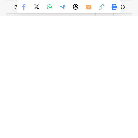
17
18
19
20
21
22
23
Love
Sad
Happy
Sleepy
Angry
Dead
Wink
0
0
0
0
0
0
0
24
25
26
27
28
29
30
31
Leave a review
« Jul
Your email address will not be published.
Required fields are marked
*
Most Viewed Posts
Your Rating
नालंदा को सीएम नीतीश की बड़ी सौगात 810 करोड़ की योजनाओं का उद्घाटन
(12)
नीतीश कुमार की कुर्सी पर सस्पेंस राज्यसभा जाने के बाद क्या छोड़ना होगा
(12)
CM पद? 30 मार्च की तारीख है बेहद अहम
(13)
सरस्वती पूजा में पुलिस अलर्ट, नगर में निकाला गया फ्लैग मार्च
स्वतंत्रता सेनानी उत्तराधिकारी परिवार समिति के मुख्य संरक्षक प्रोफेसर
(13)
खुशनंदन सिंह ने झंडा फहराया
पटना में सफलतापूर्वक संपन्न हुआ ‘लेट्स इंस्पायर बिहार लिटरेचर फेस्टिवल
(13)
2026’
एम एस एम ई विभाग में भी पिछले साल की तुलना में 6.3% की वृद्धि हुई है : जीतन