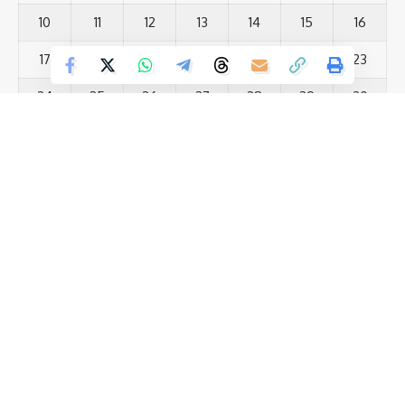
Your Rating
10
11
12
13
14
15
16
17
18
19
20
21
22
23
24
25
26
27
28
29
30
31
« Jul
Most Viewed Posts
नालंदा को सीएम नीतीश की बड़ी सौगात 810 करोड़ की योजनाओं का उद्घाटन
(12)
नीतीश कुमार की कुर्सी पर सस्पेंस राज्यसभा जाने के बाद क्या छोड़ना होगा
(12)
CM पद? 30 मार्च की तारीख है बेहद अहम
(13)
सरस्वती पूजा में पुलिस अलर्ट, नगर में निकाला गया फ्लैग मार्च
स्वतंत्रता सेनानी उत्तराधिकारी परिवार समिति के मुख्य संरक्षक प्रोफेसर
(13)
खुशनंदन सिंह ने झंडा फहराया
पटना में सफलतापूर्वक संपन्न हुआ ‘लेट्स इंस्पायर बिहार लिटरेचर फेस्टिवल
Save my name, email, and website in this browser for the next time I comment.