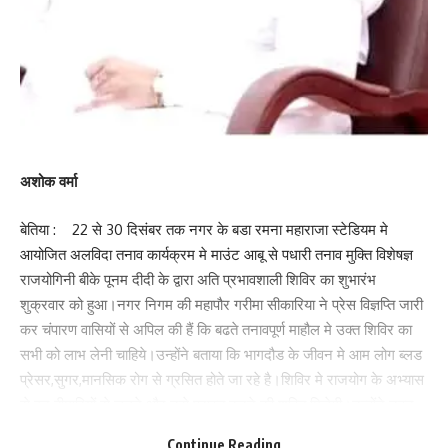
अशोक वर्मा
बेतिया : 22 से 30 दिसंबर तक नगर के बडा रमना महाराजा स्टेडियम मे
आयोजित अलविदा तनाव कार्यक्रम मे माउंट आबू से पधारी तनाव मुक्ति विशेषज्ञ
राजयोगिनी बीके पूनम दीदी के द्वारा अति प्रभावशाली शिविर का शुभारंभ
शुक्रवार को हुआ।नगर निगम की महापौर गरीमा सीकारिया ने प्रेस विज्ञप्ति जारी
कर चंपारण वासियों से अपिल की हैं कि बढते तनावपूर्ण माहौल मे उक्त शिविर का
सभी को लाभ लेनी चाहिये।उन्होंने बताया कि भागदौड के जीवन मे आम लोग ब्लड
प्रेसर,सुगर,मानसिक रोग से ग्रसित होते जा रहे है।शिविर मे राजयोग के अभ्यास
से इन बीमारियों से लडने और उसे परास्त करने की शक्ति मिलेगी।उन्होंने उक्त
मुफ्त शिविर का लाभ लेने की सलाह सभी को दी।
Continue Reading