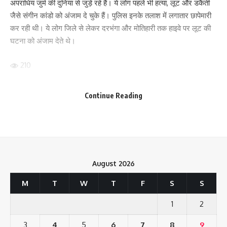
अपराधिय जुर्म की दुनिया से जुड़े रहे हैं। ये लोग पहले भी हत्या, लूट और डकैती
जैसे संगीन कांडो को अंजाम दे चुके हैं। पुलिस इनके तलाश में लगातार छापेमारी
कर रही थी। ये लोग जिले से लेकर दरभंगा और मोतिहारी तक हाइवे पर लूट की
घटना को अंजाम देते थे।
210
Continue Reading
Facebook
What do you think?
August 2026
M
T
W
T
F
S
S
Love
Sad
Happy
Sleepy
Angry
Dead
Wink
1
2
0
0
0
0
0
0
0
3
4
5
6
7
8
9