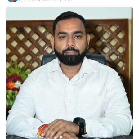
कुमार सिंह , राहुल महाजन आदि वक्ताओं ने रोटरी गया सिटी की इस पहल की
सराहना करते हुए कहा कि यह सेवा गया और आसपास के लोगों के लिए एक बड़ी
सौगात है। उन्होंने विश्वास जताया कि आधुनिक सुविधाओं से लैस यह एंबुलेंस
आपातकालीन स्वास्थ्य सेवाओं को और अधिक प्रभावी बनाने में महत्वपूर्ण भूमिका
निभाएगी तथा जरूरतमंद मरीजों के लिए जीवनरक्षक साबित होगी।
341
Facebook
What do you think?
Love
Sad
Happy
Sleepy
Angry
Dead
Wink
0
0
0
0
0
0
0