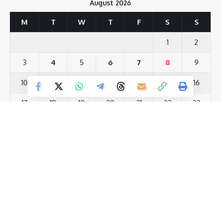
August 2026
Save my name, email, and website in this browser for the next time I comment.
M
T
W
T
F
S
S
Love
Sad
Happy
Sleepy
Angry
Dead
Wink
0
0
0
0
0
0
0
1
2
3
4
5
6
7
8
9
Leave a review
10
11
12
13
14
15
16
Your email address will not be published.
Required fields are marked
*
17
18
19
20
21
22
23
Your Rating
24
25
26
27
28
29
30
31
« Jul
Most Viewed Posts
नालंदा को सीएम नीतीश की बड़ी सौगात 810 करोड़ की योजनाओं का उद्घाटन
(12)
नीतीश कुमार की कुर्सी पर सस्पेंस राज्यसभा जाने के बाद क्या छोड़ना होगा