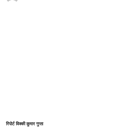
की टीम को अपेक्षित सहयोग दिया जाए।
225
Facebook
What do you think?
Love
Sad
Happy
Sleepy
Angry
Dead
Wink
0
0
0
0
0
0
0
रिपोर्ट विक्की कुमार गुप्ता
Leave a review