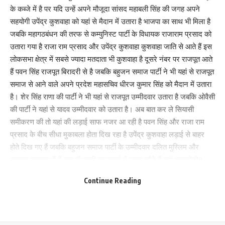
हिंदुस्तान टाइम्स , इंडिया टुडे, आउटलुक,जनसत्ता, रविवार आदि मे लगातार मेरी
के कब्जे में है पर यदि उन्हें अपने मौजूदा सांसद महाबली सिंह की जगह अपने
तस्वीरें छपती थी। उसे समय बिहार का मुख्य हिंदी दैनिक आर्यावर्त और प्रदीप था
सहयोगी उपेंद्र कुशवाहा को यहां से मैदान में उतारा है भाजपा का साथ भी मिला है
आर्यावर्त सत्ता पक्ष का समर्थक था और प्रदीप आंदोलन के समर्थन में था। परिणाम
जबकि महागठबंधन की तरफ से कम्युनिस्ट पार्टी के विधायक राजाराम प्रसाद को
हुआ कि पटना के प्रदीप कार्यालय को सत्ता पक्ष वालों ने जला दिया था और प्रदीप
उतारा गया है राजा राम प्रसाद और उपेंद्र कुशवाहा कुशवाहा जाति से आते हैं इस
ने अपना संपादकीय लिखना बंद कर उस स्थान को खाली रखता था, छोटे आकार
लोकसभा क्षेत्र में सबसे ज्यादा मतदाता भी कुशवाहा है दूसरे नंबर पर राजपूत आते
में जैसे-जैसे अखबार निकलता रहा। अखबार जलाने के विभिन्न कार्यक्रम श्री
हैं पवन सिंह राजपूत बिरादरी से है जबकि बहुजन समाज पार्टी ने भी यहां से राजपूत
मोदी ने जमकर विरोध किया था और लोकतंत्र एवं अभिव्यक्ति की स्वतंत्रता पर
समाज से आने वाले अपने प्रदेश महासचिव धीरज कुमार सिंह को मैदान में उतारा
हमला कहा था ।
है। शेर सिंह राणा की पार्टी ने भी यहां से राजपूत उम्मीदवार उतारा है जबकि ओवैसी
की पार्टी ने यहां से यादव उम्मीदवार को उतारा है। अब बात कर ले सियासी
उस समय विहार में राष्ट्रीय ख्याति प्राप्त फोटो जर्नलिस्टो में चर्चित नाम कृष्ण
समीकरण की तो यहां की लड़ाई साफ नजर आ रही है पवन सिंह और राजा राम
मुरारी किशन, के एम शर्मा एपी दुबे थे।उनलोगो के साथ मेरा नाम एके वर्मा भी जुट
प्रसाद के बीच सीधा मुकाबला होता दिख रहा है उपेंद्र कुशवाहा लड़ाई से बाहर
गया था, लेकिन मेरा कार्य क्षेत्र मुख्य रूप से उत्तर बिहार था। मैं राजनीतिक क्षेत्र
होते दिख गए हैं जबकि बहुजन समाज पार्टी के उम्मीदवार दलित मुस्लिम और
में नहीं गया और पत्रकारिता क्षेत्र को ही चुना। जेपी के आदर्श को जीवन में
राजपूत मतदाताओं में बड़ा सेंधमारी करलड़ाई में वापस लौटे हैं यहां चतुष्कोणीय
उतारने का प्रयास किया। उस समय मोतिहारी मे अरविंद श्रीवास्तव, राकेश पांडे,
मुकाबला होता दिख रहा है। कुशवाहा मतदाता यहां पर जातीय समीकरण को मजबूत
संजय सिंह, श्यामसुंदर जी विद्यार्थी परिषद के अग्रणी नेता थे।
Continue Reading
करने में लगे है। स्थानीय मतदाता कहते हैं कि पवन सिंह इकलौते ऐसे उम्मीदवार है
जो किसी जाति या पार्टी के बंधन में नहीं है पवन सिंह के यहां से चुनाव लड़ने के
कार्यक्रम समापन के बाद अरविंद जी ने मेरा परिचय सुशील मोदी से कराया सुशील
कारण उनके क्षेत्र को आज पूरे देश दुनिया के लोग जान गए हैं। नोखा काराकाट
मोदी मुझे देखते मुस्कुरा दिए और अरविंद जी से कहा कि अरे आप इनका परिचय
डेहरी विधानसभा क्षेत्र में बहुजन समाज पार्टी की मजबूत पकड़ है किसी जमाने में
मुझसे करा रहे हैं, आप अशोक जी हैं आपका स्टूडियो है, मैं तो 1974 के छात्र