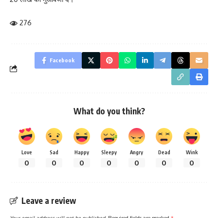
276
Facebook
What do you think?
Love
Sad
Happy
Sleepy
Angry
Dead
Wink
0
0
0
0
0
0
0
Leave a review
Your email address will not be published.
Required fields are marked
*