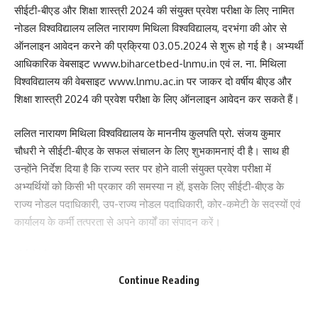
सीईटी-बीएड और शिक्षा शास्त्री 2024 की संयुक्त प्रवेश परीक्षा के लिए नामित
Love
Sad
Happy
Sleepy
Angry
Dead
Wink
0
0
0
0
0
0
0
नोडल विश्वविद्यालय ललित नारायण मिथिला विश्वविद्यालय, दरभंगा की ओर से
ऑनलाइन आवेदन करने की प्रक्रिया 03.05.2024 से शुरू हो गई है। अभ्यर्थी
आधिकारिक वेबसाइट
www.biharcetbed-lnmu.in
एवं ल. ना. मिथिला
Leave a review
विश्वविद्यालय की वेबसाइट
www.lnmu.ac.in
पर जाकर दो वर्षीय बीएड और
शिक्षा शास्त्री 2024 की प्रवेश परीक्षा के लिए ऑनलाइन आवेदन कर सकते हैं।
Your email address will not be published.
Required fields are marked
*
ललित नारायण मिथिला विश्वविद्यालय के माननीय कुलपति प्रो. संजय कुमार
Your Rating
चौधरी ने सीईटी-बीएड के सफल संचालन के लिए शुभकामनाएं दी है। साथ ही
उन्होंने निर्देश दिया है कि राज्य स्तर पर होने वाली संयुक्त प्रवेश परीक्षा में
अभ्यर्थियों को किसी भी प्रकार की समस्या न हों, इसके लिए सीईटी-बीएड के
राज्य नोडल पदाधिकारी, उप-राज्य नोडल पदाधिकारी, कोर-कमेटी के सदस्यों एवं
कार्यालय के कर्मी तत्परता से अपने कार्यों का संपादन करें।
सीईटी-बीएड-2024 के उप-राज्य नोडल पदाधिकारी डॉ. विनोद कुमार ओझा ने
बताया कि अभ्यर्थियों को किसी भी प्रकार की परेशानी न हो इसके लिए
Continue Reading
आधिकारिक वेबसाइट को काफी सुलभ एवं सहज बनाया गया है। अभ्यर्थी अपने
मोबाइल से भी आवेदन फॉर्म भर सकते हैं। अभ्यर्थियों को इस दौरान कोई परेशानी