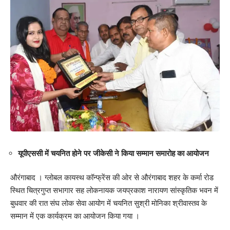
04.06.2024 तक कर सकेंगे। अभ्यर्थी 17.06.2024 से एडमिट कार्ड
डाउनलॉड कर सकेंगे। 25.06.2024 (मंगलवार) को दो वर्षीय बीएड और शिक्षा
शास्त्री 2024 के लिए प्रवेश परीक्षा के आयोजन की संभावित तिथि है।
डॉ. ओझा ने कहा कि सीईटी-बीएड के आधिकारिक
वेबसाइट
www.biharcetbed-lnmu.in
पर संयुक्त प्रवेश परीक्षा संबंधित
सभी दिशा-निर्देश अपलोड कर दिया गया है। वेबसाइट पर दिशा-निर्देश अभिलेख
और वीडियो दोनों माध्यम से उपलब्ध है। फॉर्म भरने से पहले अभ्यर्थी वीडियो देख
लें और अभिलेख अवश्य पढ़ लें, ताकि, फॉर्म भरने में अभ्यर्थियों को किसी भी
प्रकार की असुविधा न हों।
डॉ. विनोद कुमार ओझा
यूपीएससी में चयनित होने पर जीकेसी ने किया सम्मान समारोह का आयोजन
उप-राज्य नोडल पदाधिकारी
औरंगाबाद । ग्लोबल कायस्थ कॉन्फ्रेंस की ओर से औरंगाबाद शहर के कर्मा रोड
स्थित चित्रगुप्त सभागार सह लोकनायक जयप्रकाश नारायण सांस्कृतिक भवन में
CET-B.Ed.-2024
बुधवार की रात संघ लोक सेवा आयोग में चयनित सुश्री मोनिका श्रीवास्तव के
सम्मान में एक कार्यक्रम का आयोजन किया गया ।
289