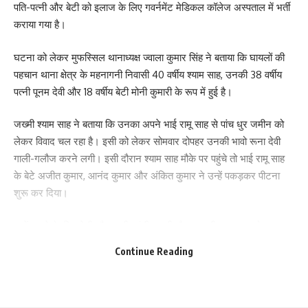
हिला नहीं जा रहा था। जब बाहर निकला तो स्थिति देखी। कैलाश ने बताया कि
पति-पत्नी और बेटी को इलाज के लिए गवर्नमेंट मेडिकल कॉलेज अस्पताल में भर्ती
बारात खड़गपुर के गोवड्डा गांव से पीरपैंती जा ररही थी। ऐसे वह स्वयं शिवपुर
कराया गया है।
लौगांय के रहने वाले हैं जो शामपुर थाना के अंतर्गत आता है।
घटना को लेकर मुफस्सिल थानाध्यक्ष ज्वाला कुमार सिंह ने बताया कि घायलों की
वो यह भी बताने की स्थिति में नहीं थे कि मृतकों में कौन कौन शामिल है। इतना
पहचान थाना क्षेत्र के महनागनी निवासी 40 वर्षीय श्याम साह, उनकी 38 वर्षीय
जरूर बताया कि छह गाड़ी से बाराती निकली थी। जहां तक मुझे पता है कि हमारी
पत्नी पूनम देवी और 18 वर्षीय बेटी मोनी कुमारी के रूप में हुई है।
गाड़ी बारात में आगे चल रही थी। उन्होंने बताया कि ट्रक मोड़ रहा था, इसी दौरान
यह दुर्घटना हुई। दो अन्य घायलों में एक लव दास है जो बोलने की स्थिति में नही है
जख्मी श्याम साह ने बताया कि उनका अपने भाई रामू साह से पांच धुर जमीन को
लेकर विवाद चल रहा है। इसी को लेकर सोमवार दोपहर उनकी भावो रूना देवी
414
गाली-गलौज करने लगी। इसी दौरान श्याम साह मौके पर पहुंचे तो भाई रामू साह
के बेटे अजीत कुमार, आनंद कुमार और अंकित कुमार ने उन्हें पकड़कर पीटना
शुरू कर दिया।
Facebook
उन्हें बचाने के लिए बेटी और पत्नी पहुंची। इसी दौरान अजीत साह घर से एक
बोतल तेजाब लेकर आया और बेटी और पत्नी पर फेंक दिया। जिसके बाद तेजाब
Continue Reading
की जलन से दोनों बेहोश होकर गिर गई। घटना के बाद आरोपी मौके से फ़रार हो
गए ।
What do you think?
घायल श्याम ने कहा कि अजीत कुमार ऑटो चलाता है। टेम्पो की बैट्री में डालने