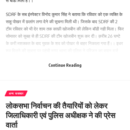
से बॉडी मिला है।।
SDRF के सब इंस्पेक्टर विनोद कुमार सिंह ने बताया कि रविवार को एक व्यक्ति के
साहू पोखर में छलांग लगा देने की सूचना मिली थी। जिसके बाद SDRF की 2
टीम रविवार को भी देर शाम तक काफ़ी खोजबीन की लेकिन बॉडी नही मिला। फिर
सोमावर को सुबह से ही SDRF की टीम खोजबीन शुरू कर दी। क़रीब 26 घण्टे
के करी मशक्कत के बाद युवक के शव को पोखर से बाहर निकाला गया हैं।। इधर
शव मिलने की सूचना पर पहुंची नगर थाना की पुलिस ने परिजन का बयान दर्ज
कर शव को पोस्टमॉर्टम के लिए SKMCH भेजा।
Continue Reading
274
अन्य समाचार
Facebook
लोकसभा निर्वाचन की तैयारियों को लेकर
जिलाधिकारी एवं पुलिस अधीक्षक ने की प्रेस
वार्ता
What do you think?