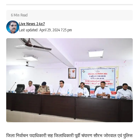
6 Min Read
Love
Sad
Happy
Sleepy
Angry
Dead
Wink
Live News 24x7
0
0
0
0
0
0
0
Last updated: April 29, 2024 7:25 pm
Leave a review
Your email address will not be published.
Required fields are marked
*
Your Rating
जिला निर्वाचन पदाधिकारी सह जिलाधिकारी पूर्वी चंपारण सौरभ जोरवाल एवं पुलिस