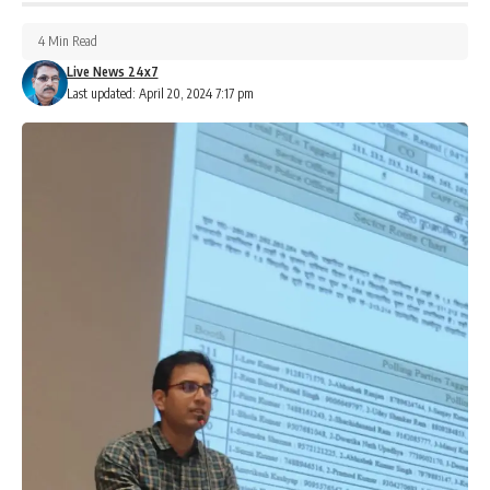
आँगनबाड़ीकेंद्र पर
4 Min Read
चौपाल के माध्यम से जागरुक करते रहेगें। त्वरित रुप से एईएस/जेई से आशंकित
Live News 24x7
Last updated: April 20, 2024 7:17 pm
बच्चो को प्राथमिक स्वास्थ्य केन्द्र तक पहुंचाने हेतु पंचायत स्तर पर वाहन को
टैगिंग कर सूची उपलब्ध करा कर प्रदर्शित किय जाय।
– चमकी से बचाव के उपाय :
चौपाल के दौरान लोगों को बताए की चमकी बुखार से बच्चों को बचाने के लिऐ बच्चों
को रात में सोने से पहले जरूर खाना खिलाए,सुबह उठते ही बच्चों को भी जगाकर
देखें , कहीं बेहोशी या चमक तो नहीं,,बेहोशी या चमक दिखते ही तुरंत एंबुलेंस या
नजदीकी गाड़ी से सरकारी अस्पताल ले जाए, तेज धुप से दुर रखे।अधिक से
अधिक पानी, ओआरएस अथवा नींबू-पानी-चीनी का घोल पिलाएं। हल्का साधारण
खाना खिलाएं, बच्चो को जंक-फुड से दुर रखे।खाली पेट लिची ना खिलाएं।रात
को खाने के बाद थोड़ा मिठा जरूर खिलाऐ।सड़े-गले फल खा सेवन ना कराएं,
ताजा फल ही खिलाएं।बच्चो को दिन में दो बार स्नान कराएं।घर के आसपास पानी
जमा न होने दे।रात को सोते समय मच्छरदानी का इस्तेमाल करे।