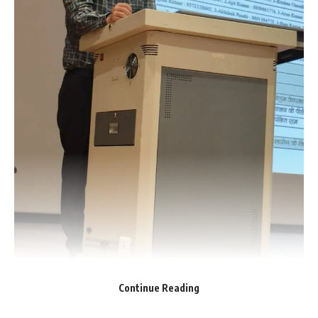
बैठक में अनुमण्डल पदाधिकारी, रक्सौल,शिवाक्षी दीक्षित, उपाधीक्षक डॉ राजीव
रंजन कुमार, प्रभारी चिकित्सा पदाधिकारी, एसएमसी यूनिसेफ़, सीडीपीओ,
बीएचएम, बीसीएम,एमओ,एलएस व अन्य स्वास्थ्य कर्मी उपस्थित थे।
200
Facebook
What do you think?
Love
Sad
Happy
Sleepy
Angry
Dead
Wink
0
0
0
0
0
0
0
Continue Reading