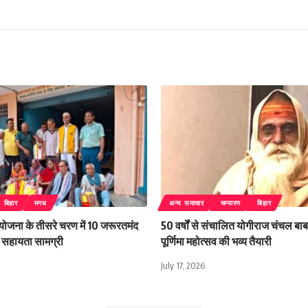
बिहार
मगध
अन्य समाचार
चम्पारण
बिहार
 योजना के तीसरे चरण में 10 जरूरतमंद
50 वर्षों से संचालित योगीराज चंचल बाबा
िली सहायता सामग्री
पूर्णिमा महोत्सव की भव्य तैयारी
July 17, 2026