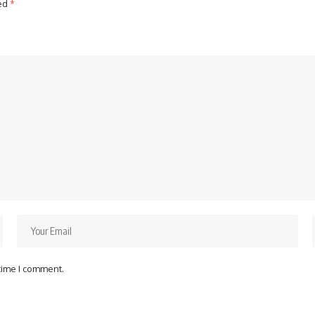
ked
*
 time I comment.