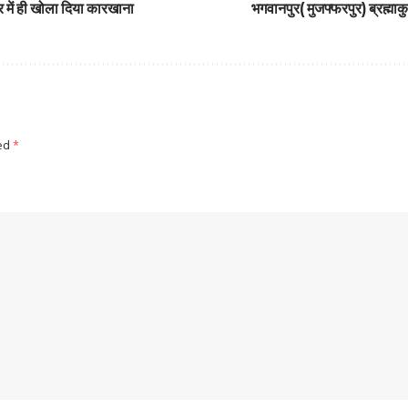
र में ही खोला दिया कारखाना
भगवानपुर( मुजफ्फरपुर) ब्रह्माकु
ked
*