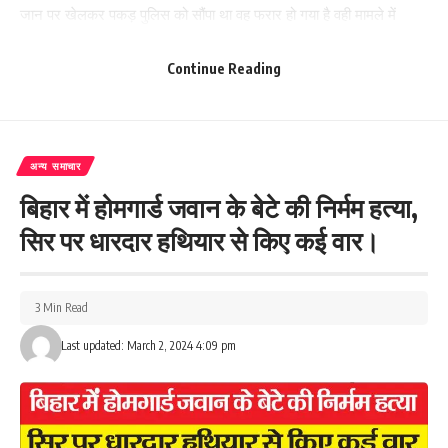
जान पर खेलकर पकड़ पुलिस को सौंपा था वह फरार हो गया है वही मामले में
डीएसपी वेस्ट अभिषेक आनंद ने कहा है कि जाँच के साथ साथ मामले में कठोर
कार्यवाई होगी। वही अब पुरे मामले को लेकर स्थानीय पुलिस तफ्तीश में जुटी हुई
Continue Reading
है।
176
अन्य समाचार
बिहार में होमगार्ड जवान के बेटे की निर्मम हत्या,
Facebook
सिर पर धारदार हथियार से किए कई वार।
3 Min Read
What do you think?
Last updated: March 2, 2024 4:09 pm
Love
Sad
Happy
Sleepy
Angry
Dead
Wink
0
0
0
0
0
0
0