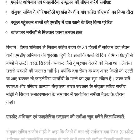
एमडीए अभियान एवं फाइलेरिया उन्मूलन की डीएम करेंगे समीक्षा:
Love
Sad
Happy
Sleepy
Angry
Dead
Wink
0
0
0
0
0
0
0
संयुक्त सचिव ने गोरियाकोठी प्रखंड के तीन गांव सहित सीएचसी का किया दौरा
स्कूल पहुंचकर बच्चों को एमडीए में दवा खाने के लिए किया प्रेरित
कालाजर मरीजों से मिलकर जाना उनका हाल
Leave a review
Your email address will not be published.
Required fields are marked
*
सिवान : विगत शनिवार से सिवान सहित राज्य के 24 जिलों में सर्वजन दवा सेवन
यानी एमडीए अभियान की शुरुआत हुयी है। हालांकि पहले ही दिन विभिन्न क्षेत्रों से
Your Rating
बच्चों में उल्टी, दस्त, सिरदर्द- चक्कर जैसे दुष्प्रभाव देखने को मिला था। लेकिन
उससे घबराने की जरूरत नहीं है। क्योंकि दवा सेवन के बाद अगर किसी को उल्टी
या आए चक्कर तो फाइलेरिया परजीवी के मरने का एक शुभ संकेत है। उक्त बातें
स्वास्थ्य और परिवार कल्याण मंत्रालय भारत सरकार के संयुक्त सचिव राजीव
मांझी ने सिवान समाहरणालय के सभागार में आयोजित समीक्षा बैठक के दौरान
कही।
एमडीए अभियान एवं फाइलेरिया उन्मूलन की समीक्षा खुद करेंगे जिलाधिकारी:
संयुक्त सचिव राजीव मांझी ने कहा कि जिले में चल रहे सर्वजन दवा सेवन (एमडीए)
अभियान एवं फाइलेरिया उन्मूलन से जुड़े सभी तरह की समीक्षा जिलाधिकारी खुद