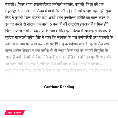
वैशाली। बिहार राज्य अराजपत्रित कर्मचारी महासंघ, वैशाली जिला की एक
महत्वपूर्ण बैठक संघ कार्यालय में आयोजित की गई। जिसमें प्रदेश महामंत्री सुबेश
सिंह ने पुरानी पेंशन योजना तथा आठवें वेतन पुनरीक्षण समिति का गठन करने से
इन्कार करने से नाराज़ कर्मचारी 16 फरवरी की राष्ट्रीय हड़ताल में शामिल होंगे।
जिसमें जिला सभी सम्बद्ध संघों के नेता शामिल हुए। बैठक में आमंत्रित महासंघ के
प्रदेश महामंत्री सुबेश सिंह ने कहा कि सरकार के पास कर्मचारियों तथा पेंशनरो के
कोरोना के नाम पर जब्त कर रखे गए 18 माह के महंगाई भत्ते, केन्द्रीय सेवा तथा
राज्य अधीन सेवाओं में एक करोड़ से भी ज्यादा रिक्त पदों पर स्थायी नियुक्ति के
साथ ही कर्मचारियों को पेंशन देने के लिए धन नहीं है। 8 वां वेतन पुनरीक्षण समिति
का गठन नहीं हो पा रहा है, जिसका दस वर्षों तक कर्मचारी इंतजार करता था।
परन्तु देश कारपोरेट घरानों के लिए खजाने खोल दिया गया है। कहा कि जनता के
खून पसीने तथा कर दाताओं के पैसे से खड़े सरकारी क्षेत्र की कम्पनियां
पूंजीपतियों के हाथ औने-पौने दामों में बेचें जा रहें हैं। ऐसी स्थिति में देश के
Continue Reading
राज्याधीन कर्मचारियों का एकमात्र फेडरेशन अखिल भारतीय राज्य सरकारी
कर्मचारी महासंघ ने सात सुत्री मांगों को लेकर 16 फरवरी को एकदिवसीय
राष्ट्रव्यापी हड़ताल का आह्वान किया है, जिसमें बिहार के अराजपत्रित कर्मचारी
मजबूती के साथ शामिल होंगे।
अन्य समाचार