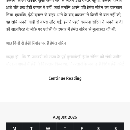
कल्पना सोरेन रविवार सुबह अपने पति से मिलने ईडी दफ्तर पहुंचीं. कल्पना करीब
आधे घंटे तक ईडी दफ्तर में रहीं. जहां उन्होंने अपने पति हेमंत सोरेन का हालचाल
लिया. हालांकि, ईडी दफ्तर से बाहर आने के बाद कल्पना ने किसी से बात नहीं की,
वह सीधे अपनी गाड़ी से वापस लौट गईं. इससे पहले कल्पना सोरेन ने अपनी शादी
की सालगिरह के मौके पर एजेंसी के दफ्तर में हेमंत सोरेन से मुलाकात की थी.
आठ दिनों से ईडी रिमांड पर हैं हेमंत सोरेन
मालूम हो कि 31 जनवरी को राज्य के पूर्व मुख्यमंत्री हेमंत सोरेन को रांची जमीन
घोटाला मामले में ईडी ने गिरफ्तार किया था. गिरफ्तारी के बाद उन्हें विशेष ईडी कोर्ट
में पेश किया गया. जिसके बाद पहली बार कोर्ट ने हेमंत सोरेन से पूछताछ के लिए
Continue Reading
ईडी को 5 दिनों की रिमांड तय की थी. 5 दिनों की पूछताछ के बाद ईडी ने हेमंत
सोरेन को कोर्ट में पेश किया, जहां एक बार फिर से हेमंत सोरेन को 5 दिनों की
Save my name, email, and website in this browser for the next time I comment.
रिमांड पर भेज दिया गया, जिसके बाद से उनसे लगातार पूछताछ की जा रही है.
भानु प्रताप के जरिए रची गई साजिश
August 2026
बताया जा रहा है कि जमीन घोटाले की साजिश बड़गाई क्षेत्र के राजस्व कर्मचारी
भानु प्रताप प्रसाद के जरिये रची गयी थी. ईडी ने कोर्ट को बताया है कि भानु के
M
T
W
T
F
S
S