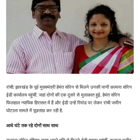
What do you think?
Love
Sad
Happy
Sleepy
Angry
Dead
Wink
0
0
0
0
0
0
0
Leave a review
रांची: झारखंड के पूर्व मुख्यमंत्री हेमंत सोरेन से मिलने उनकी पत्नी कल्पना सोरेन
Your email address will not be published.
Required fields are marked
*
ईडी कार्यालय पहुंचीं. जहां दोनों की एक दूसरे से मुलाकात हुई. हेमंत सोरेन
फिलहाल न्यायिक हिरासत में हैं और ईडी उन्हें रिमांड पर लेकर रांची जमीन
Your Rating
घोटाला मामले में पूछताछ कर रही है.
आधे घंटे तक रहे दोनों साथ साथ