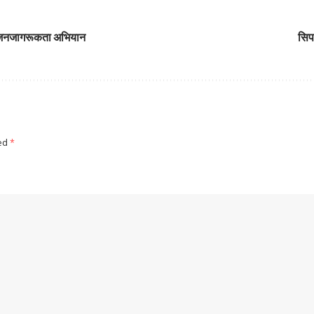
ै जनजागरूकता अभियान
सिपा
ked
*