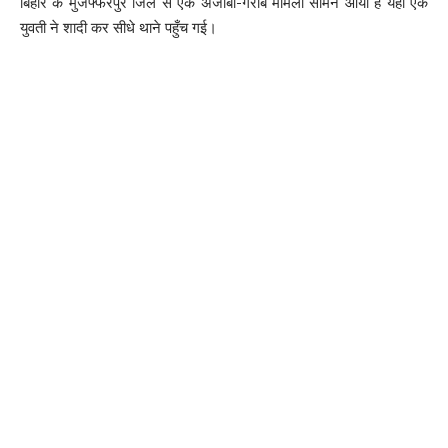
बिहार के मुजफ्फरपुर जिले से एक अजीबो-गरीब मामला सामने आया है यहां एक
युवती ने शादी कर सीधे थाने पहुँच गई।