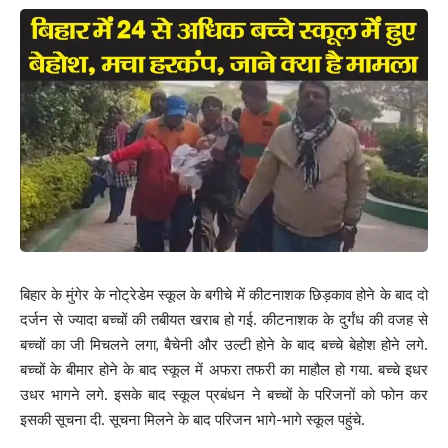
इन लाइफ की परीक्षा थी। जिसमें 400 विद्यार्थी ने परीक्षा दी।कोई किताब तो कोई
मोबाइल और नोट्स से नकल कर रहा था। विक्षक भी परीक्षार्थियों की मदद करते
दिखे।
इस मामले में परीक्षा नियंत्रक ने बताया कि उस दिन बहुत ठंड थी। बच्चों ने
प्रिंसिपल जयंत झा से रिक्वेस्ट किया कि हमें इजाजत दीजिए तो छत पर जाकर के
हम परीक्षा दें सके। ठंड को देखते हुए उन्हें इजाजत दे दी गई थी। लेकिन वीडियो
सामने आने के बाद मैंने प्रधानाचार्य से तुरंत बात की। परीक्षा में नकल के मामले
पर प्रिंसिपल को फटकार लगाई गई है। इस मामले की जांच की जाएगी।
196
बिहार के मुंगेर के नोट्रेडेम स्कूल के बगीचे में कीटनाशक छिड़काव होने के बाद दो
दर्जन से ज्यादा बच्चों की तबीयत खराब हो गई. कीटनाशक के दुर्गंध की वजह से
Facebook
बच्चों का जी मिचलने लगा, बैचेनी और उल्टी होने के बाद बच्चे बेहोश होने लगे.
बच्चों के बीमार होने के बाद स्कूल में अफरा तफरी का माहौल हो गया. बच्चे इधर
उधर भागने लगे. इसके बाद स्कूल प्रबंधन ने बच्चों के परिजनों को फोन कर
इसकी सूचना दी. सूचना मिलने के बाद परिजन भागे-भागे स्कूल पहुंचे.
What do you think?