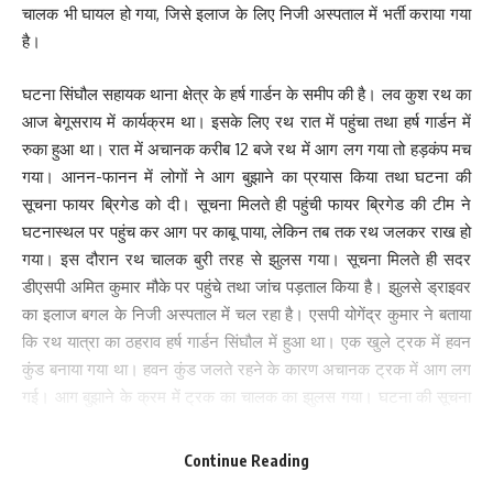
चालक भी घायल हो गया, जिसे इलाज के लिए निजी अस्पताल में भर्ती कराया गया
है।
घटना सिंघौल सहायक थाना क्षेत्र के हर्ष गार्डन के समीप की है। लव कुश रथ का
आज बेगूसराय में कार्यक्रम था। इसके लिए रथ रात में पहुंचा तथा हर्ष गार्डन में
रुका हुआ था। रात में अचानक करीब 12 बजे रथ में आग लग गया तो हड़कंप मच
गया। आनन-फानन में लोगों ने आग बुझाने का प्रयास किया तथा घटना की
सूचना फायर ब्रिगेड को दी। सूचना मिलते ही पहुंची फायर ब्रिगेड की टीम ने
घटनास्थल पर पहुंच कर आग पर काबू पाया, लेकिन तब तक रथ जलकर राख हो
गया। इस दौरान रथ चालक बुरी तरह से झुलस गया। सूचना मिलते ही सदर
डीएसपी अमित कुमार मौके पर पहुंचे तथा जांच पड़ताल किया है। झुलसे ड्राइवर
का इलाज बगल के निजी अस्पताल में चल रहा है। एसपी योगेंद्र कुमार ने बताया
कि रथ यात्रा का ठहराव हर्ष गार्डन सिंघौल में हुआ था। एक खुले ट्रक में हवन
कुंड बनाया गया था। हवन कुंड जलते रहने के कारण अचानक ट्रक में आग लग
गई। आग बुझाने के क्रम में ट्रक का चालक का झुलस गया। घटना की सूचना
मिलते ही महज दस मिनट के अंदर सदर डीएसपी एवं सिंघौल थानाध्यक्ष
घटनास्थल पर पहुंचे तथा ग्रामीणों एवं अग्निशमन के सहयोग से आग पर काबू
Continue Reading
पाया गया। सिंघौल सहायक थाना की पुलिस के द्वारा ही चालक को नजदीकी निजी