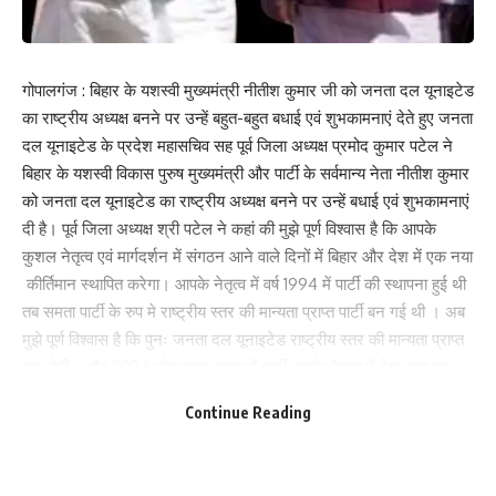
गोपालगंज : बिहार के यशस्वी मुख्यमंत्री नीतीश कुमार जी को जनता दल यूनाइटेड
का राष्ट्रीय अध्यक्ष बनने पर उन्हें बहुत-बहुत बधाई एवं शुभकामनाएं देते हुए जनता
दल यूनाइटेड के प्रदेश महासचिव सह पूर्व जिला अध्यक्ष प्रमोद कुमार पटेल ने
बिहार के यशस्वी विकास पुरुष मुख्यमंत्री और पार्टी के सर्वमान्य नेता नीतीश कुमार
को जनता दल यूनाइटेड का राष्ट्रीय अध्यक्ष बनने पर उन्हें बधाई एवं शुभकामनाएं
दी है। पूर्व जिला अध्यक्ष श्री पटेल ने कहां की मुझे पूर्ण विश्वास है कि आपके
कुशल नेतृत्व एवं मार्गदर्शन में संगठन आने वाले दिनों में बिहार और देश में एक नया
कीर्तिमान स्थापित करेगा। आपके नेतृत्व में वर्ष 1994 में पार्टी की स्थापना हुई थी
तब समता पार्टी के रुप मे राष्ट्रीय स्तर की मान्यता प्राप्त पार्टी बन गई थी । अब
मुझे पूर्ण विश्वास है कि पुनः जनता दल यूनाइटेड राष्ट्रीय स्तर की मान्यता प्राप्त
कर लेगी। और 2024 लोक सभा चुनाव में पार्टी आपके नेतृत्व में देश स्तर पर
परचम लहराएगी। बधाई देने वालो में जनता दल यूनाइटेड के प्रदेश महासचिव
Continue Reading
सह पूर्व जिला अध्यक्ष प्रमोद कुमार पटेल के साथ पूर्व जिला अध्यक्ष प्रोफेसर
त्रिभुवन नाथ सिंह, रामाशीष सिंह, दिग्विजय कुशवाहा ,राघवेंद्र कुमार सिंह
,राधेश्याम साहनी ,ललन माझी ,मोहम्मद तौहीद ,नंदलाल मार्च ,अनुग्रह नारायण दुबे