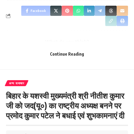
Facebook
What do you think?
Continue Reading
Love
Sad
Happy
Sleepy
Angry
Dead
Wink
0
0
0
0
0
0
0
अन्य समाचार
बिहार के यशस्वी मुख्यमंत्री श्री नीतीश कुमार
Leave a review
जी को जद(यू०) का राष्ट्रीय अध्यक्ष बनने पर
Your email address will not be published.
Required fields are marked
*
प्रमोद कुमार पटेल ने बधाई एवं शुभकामनाएं दी
Your Rating