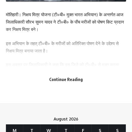
मोतिहारी। निक्षय मित्र योजना (टी०बी० मुक्त भारत अभियान) के अन्तर्गत आज
जिलाधिकारी सौरभ सुमन यादव ने टी०बी० के पाँच मरीजों को पोषण किट प्रदान
कर निक्षय मित्र बने।
इस अभियान के तहत् टी०बी० के मरीजों को अतिरिक्त पोषण देने के उद्देश्य से
निक्षय मित्र बनाया जाता है।
Save my name, email, and website in this browser for the next time I comment.
इस अवसर पर जिलाधिकारी ने कहा कि इस जिले को टी०बी० से मुक्त करना
हमारा संकल्प है। जिले के सामाजिक संगठनों, पंचायत प्रतिनिधियों एवं सभी
पदाधिकारियों से अपील करते हुए उन्होंने कहा कि आप सभी लोग आगे आयें और
Continue Reading
अपनी सामाजिक दायित्वों का निर्वहन करते हुए ज्यादा से ज्यादा संख्या से निक्षय
मित्र बने जिससे कि मरीजों के बीच पोषण आहार सुलभता से उपलब्ध हो सके तथा
जिला टीबी की बीमारी से मुक्ति पा सके।
उन्होने कहा कि टी०बी० मुक्त भारत अभियान के तहत् जिला के अन्दर 10 लाख
August 2026
लोगों की स्क्रीनिंग करवाने का लक्षय रखा गया है। इसके अन्तर्गत आयुष्मान
आरोग्य मंदिर, स्कूल, महादलित बस्ती, टी०बी० से संक्रमित गाँव में स्वास्थ्य विभाग
M
T
W
T
F
S
S