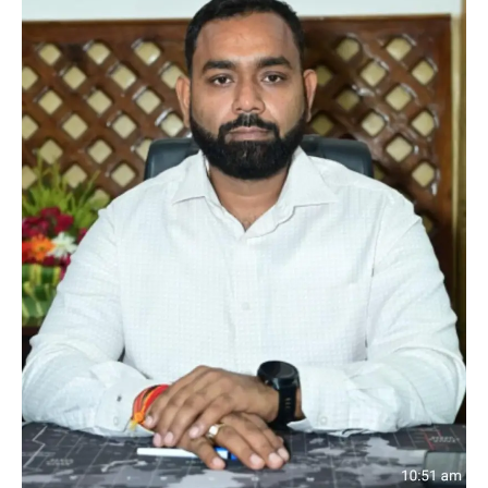
Love
Sad
Happy
Sleepy
Angry
Dead
Wink
0
0
0
0
0
0
0
Leave a review
Your email address will not be published.
Required fields are marked
*
Your Rating