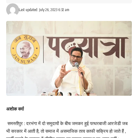
Last updated: July 26, 2023 6:32 am
What do you think?
Love
Sad
Happy
Sleepy
Angry
Dead
Wink
0
0
0
0
0
0
0
Leave a review
Your email address will not be published.
Required fields are marked
*
Your Rating
अशोक वर्मा
समस्तीपुर : दरभंगा में दो समुदायों के बीच जमकर हुई पत्थरबाजी आरजेडी जब
भी सरकार में आती है, तो समाज में असमाजिक तत्व काफी सक्रिय हो जाते हैं ,