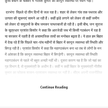
कुर्सी बचाने के चक्कर में नीतीश कुमार का कानून व्यवस्था पर ध्यान नहीं।
दरभंगा पिछले दो तीन दिनों से जल रहा है। शहर से लेकर गांव तक पथराव और
उत्पात की सूचनाएं सामने आ रही हैं। कहीं झंडे लगाने को लेकर तो कहीं जमीन
को लेकर दो समुदायों के बीच जमकर पत्थरबाजी हो रही है। इसी बीच, जन सुराज
के सूत्रधार प्रशांत किशोर ने कहा कि आरजेडी जब भी किसी गठबंधन में रहा है
या सरकार में रहती है तो असामाजिक तत्वों का मनोबल बढ़ता है। ये हाल हम बिहार
में देख रहे हैं कि पिछले चार-पांच महीनों से बिहार में कानून व्यवस्था की स्थिति और
बिगड़ रही है। प्रशांत किशोर में कहा कि महागठबंधन बना था तब से लोगों के मन
में आंशका है कि कानून व्यवस्था बिहार में बिगड़ेगी। कानून व्यवस्था की स्थिति
महागठबंधन से पहले भी बहुत अच्छी नहीं थी। दूसरा कारण यह है कि जो यहां का
गृह विभाग है, वो मुख्यमंत्री के अधीन है। कहीं न कहीं बिहार के मुख्यमंत्री नीतीश
कुमार का फोकस शासन-प्रशासन व्यवस्था पर नहीं है। सीएम अपनी राजनीतिक
Save my name, email, and website in this browser for the next time I comment.
मजबूरियों के कारण लाभ में पड़े हुए हैं। कभी भागकर इधर, तो कभी पलटकर
उधर। आज बिहार की राजनीति में इस तरह का तिकड़म बाजी नहीं हुआ था।
Continue Reading
विधायकों की संख्या के आधार पर तीसरे नंबर पर आने वाली पार्टी जदयू भाजपा
और आरजेडी को ब्लैकमलिंग कर सत्ता के शीर्ष पर काबिज रहने में सफलता प्राप्त
कर रही है । इसका खामियाजा बिहार की जनता भुगत रही है। प्रशांत किशोर ने