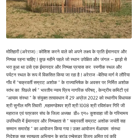
मोतिहारी (अरेराज) : कोशिश करने वाले को अपने लक्ष्य के प्रति ईमानदार और
निष्पक्ष रहना चाहिए ! कुछ महीने पहले जो स्थान उपेक्षित और जंगल – झाड़ो से
भरा हुआ था उसे एक ईमानदार और निष्पक्ष प्रयास कर रमणीक स्थल और
पर्यटन स्थल के रूप में विकसित किया जा रहा है ! अरेराज -बेतिया मार्ग मे लौरिया
गाँव में “चक्रवर्ती सम्राट अशोक ” के राज्याभिषेक के अवसर पर निर्मित अशोक
स्तंभ का पिछले वर्ष ” भारतीय न्याय प्रिय नागरिक परिषद् , केन्द्रीय कमिटी एवं
“आयाम संस्था ” के संयुक्त तत्वावधान में 29 अप्रेल 2022 को स्थानीय विधायक
श्री सुनील मणि तिवारी ,महामण्डेश्वर श्री श्री 1008 श्री रविशंकर गिरि जी
महाराज एवं पत्रकार संघ के जिला अध्यक्ष डी० एन० कुशवाहा जी के गरिमामय
उपस्थिति में ईमानदार और निष्पक्षता से ” चक्रवर्ती सम्राट अशोक जयंती सह
सम्मान समारोह ” का आयोजन किया गया ! उक्त आयोजन मेंआयाम संस्था
निदेशक सह स्वच्छता अभियान के ब्रांड एम्बेसडर विजय अमित एवं कवि