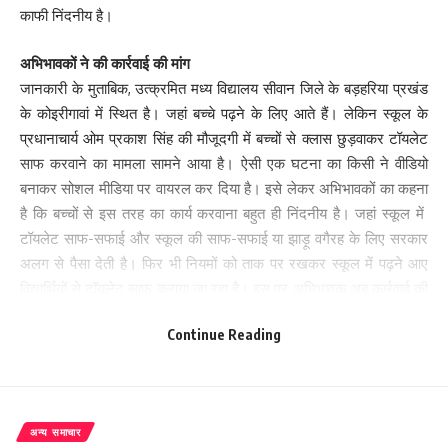
काफी निंदनीय है।
अभिभावकों ने की कार्रवाई की मांग
जानकारी के मुताबिक, उत्क्रमित मध्य विद्यालय सीवान जिले के बड़हरिया प्रखंड
के कोइरीगावां में स्थित है। जहां बच्चे पढ़ने के लिए आते हैं। लेकिन स्कूल के
प्रधानाचार्य ओम प्रकाश सिंह की मौजूदगी में बच्चों से क्लास छुड़वाकर टॉयलेट
साफ करवाने का मामला सामने आया है। ऐसी एक घटना का किसी ने वीडियो
बनाकर सोशल मीडिया पर वायरल कर दिया है। इसे लेकर अभिभावकों का कहना
है कि बच्चों से इस तरह का कार्य करवाना बहुत ही निंदनीय है। जहां स्कूल में
टॉयलेट साफ-सफाई और स्कूल की साफ-सफाई या झाड़ू वगैरह के लिए सरकार
अलग से पैसा देती है। फिर भी नियमों को ताक पर रखकर स्कूल में पढ़ने आए
विद्यार्थियों से टॉयलेट साफ कराया जा रहा है। इस पर अभिभावक अब कार्रवाई की
मांग कर रहे हैं।
Continue Reading
सीवान में स्थित उत्क्रमित मध्य विद्यालय में बच्चों से टॉयलेट साफ करवाने के
मामले में जब बीईओ श्रवन कुमार से बातचीत की गई तो उन्होंने कहा कि मामला
संज्ञान में आया है। जांच के आदेश दे दिए गए हैं। मामले में जो भी दोषी होगा, उस
अन्य समाचार
पर नियम संगत कार्रवाई होगी।