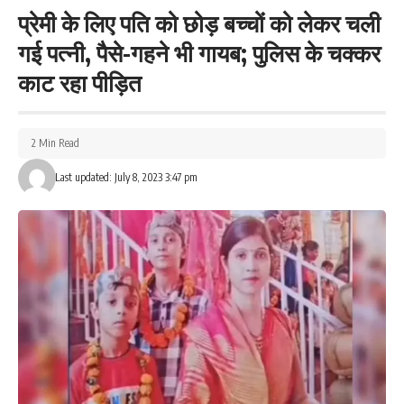
प्रेमी के लिए पति को छोड़ बच्चों को लेकर चली
212
गई पत्नी, पैसे-गहने भी गायब; पुलिस के चक्कर
काट रहा पीड़ित
Facebook
2 Min Read
Last updated: July 8, 2023 3:47 pm
What do you think?
Love
Sad
Happy
Sleepy
Angry
Dead
Wink
0
0
0
0
0
0
0
Leave a review
Your email address will not be published.
Required fields are marked
*