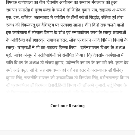
विषयक कार्यशाला का तीन दिवसीय आयोजन का समापन मंगलवार को हुआ।
समापन समारोह में मुख्य वक्ता के रूप में डॉ विनोद कुमार राय, सहायक अध्यापक,
एस. एस. कॉलेज, जहानाबाद ने ज्योतिष के तीनों स्कंधों सिद्धांत, संहिता एवं होरा
स्कंध की विषयवस्तु एवं वैशिष्ट्य पर प्रकाश डाला। तीन दिनों तक चलने वाली
What do you think?
इस कार्यशाला में संस्कृत विभाग के शोध एवं स्नातकोत्तर कक्षा के छात्र छात्राओं
के अतिरिक्त दर्शनशास्त्र, समाजशास्त्र, लोक प्रशासन आदि विभिन्न विभागों के
छात्र- छात्राओं ने भी बढ़-चढ़कर हिस्सा लिया। दर्शनशास्त्र विभाग के अध्यक्ष
प्रो. जावेद अंजुम ने प्रतिभागियों को संबोधित किया। त्रिदिवसीय कार्यशाला में
Love
Sad
Happy
Sleepy
Angry
Dead
Wink
0
0
0
0
0
0
0
पालि विभाग के अध्यक्ष डॉ संजय कुमार, पदोन्नति प्रभाग के प्रभारी प्रो. कृष्ण देव
वर्मा, आई क्यू ए सी के सह समन्वयक एवं दर्शनशास्त्र के प्राध्यापक डॉ शैलेंद्र
कुमार सिंह, राजनीति शास्त्र की प्राध्यापिका डॉ प्रियंका सिंह, दर्शनशास्त्र विभाग
Leave a review
की प्राध्यापिका डॉ प्रियंका तिवारी,हिन्दी विभाग की डॉ अम्बे कुमारी, उर्दू विभाग के
डॉ जियाउल्लाह अनवर एवं डॉ तरन्नुम जहाँ, पालि विभाग के डॉ बागेश कुमार ने
Your email address will not be published.
Required fields are marked
*
अपना वक्तव्य प्रस्तुत किया। कार्यशाला के अंतिम दिन सभी प्रतिभागियों को
Continue Reading
Your Rating
प्रमाण पत्र भी वितरित किया गया। समापन सत्र में कार्यक्रम के सहसंयोजक
प्रोफेसर मुनेश्वर प्रसाद अपने बच्चों का हौसला बढ़ाया।अध्यक्षीय उद्बोधन
कार्यक्रम के संयोजक तथा संस्कृत विभागाध्यक्ष डॉ उमेश राय ने किया। कार्यक्रम
का संचालन एवं धन्यवाद ज्ञापन आयोजन सचिवद्वय डॉ ममता मेहरा और डॉ एकता