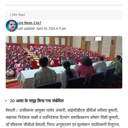
Facebook
1 Min Read
Live News 24x7
Last updated: April 26, 2024 4:11 pm
What do you think?
Love
Sad
Happy
Sleepy
Angry
Dead
Wink
0
0
0
0
0
0
1
Leave a review
20 आशा के समूह किया गया संबोधित
Your email address will not be published.
Required fields are marked
*
वैशाली। उपविकास आयुक्त जावेद अंसारी, आईसीडीएस डीपीओ ललिता कुमारी,
Your Rating
सहायक निदेशक साक्षी व उपनिदेशक दिव्यांग सशक्तिकरण कोषांग पिंकी कुमारी,
डॉ सीताराम सीडीओ वैशाली, जिला अनुश्रवण एवं मूल्यांकन पदाधिकारी रितुराज,