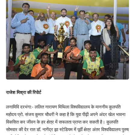
Love
Sad
Happy
Sleepy
Angry
Dead
Wink
0
0
0
0
0
0
0
Leave a review
Your email address will not be published.
Required fields are marked
*
Your Rating
राजेश मिश्रा की रिपोर्ट
लनामिवि दरभंगा:- ललित नारायण मिथिला विश्वविद्यालय के माननीय कुलपति
महोदय प्रो. संजय कुमार चौधरी ने कहा है कि युवा पीढ़ी अपने अंदर खेल भावना
विकसित कर जीवन के हर क्षेत्र में सफलता प्राप्त कर सकती है। कुलपति
सोमवार की देर रात डॉ. नागेंद्र झा स्टेडियम में पूर्वी क्षेत्र अंतर विश्वविद्यालय पुरुष