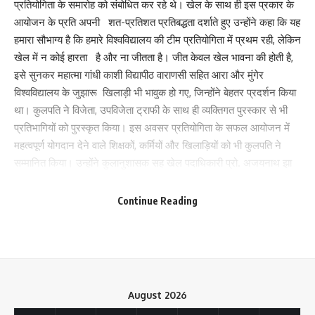
प्रतियोगिता के समारोह को संबोधित कर रहे थे। खेल के साथ ही इस प्रकार के
आयोजन के प्रति अपनी शत-प्रतिशत प्रतिबद्धता दर्शाते हुए उन्होंने कहा कि यह
हमारा सौभाग्य है कि हमारे विश्वविद्यालय की टीम प्रतियोगिता में प्रथम रही, लेकिन
खेल में न कोई हारता है और ना जीतता है। जीत केवल खेल भावना की होती है,
इसे सुनकर महात्मा गांधी काशी विद्यापीठ वाराणसी सहित आरा और मुंगेर
विश्वविद्यालय के जुझारू खिलाड़ी भी भावुक हो गए, जिन्होंने बेहतर प्रदर्शन किया
था। कुलपति ने विजेता, उपविजेता ट्राफी के साथ ही व्यक्तिगत पुरस्कार से भी
प्रतिभागियों को पुरस्कृत किया। इस अवसर प्रतियोगिता के सफल आयोजन में
महत्वपूर्ण योगदान देने वाले शिक्षकों, कर्मियों और खिलाड़ियों को भी कुलपति ने
Save my name, email, and website in this browser for the next time I comment.
सम्मानित किया। उन्होंने कुलानुशासक सह खेल पदाधिकारी प्रो. अजयनाथ झा
की अद्भुत प्रबंधन क्षमता की खुले मंच से सराहना कर पदाधिकारियों और कर्मियों
को प्रेरित भी किया। कुलपति ने रात होने के बावजूद देर तक प्रतिभागियों के
Continue Reading
साथ बैठ कर उनका मनोबल बढ़ाया। इससे पूर्व प्रतियोगिता के संगठन सचिव सह
उप खेल पदाधिकारी अमृत कुमार झा ने टीम रैंकिंग की घोषणा किया तो ललित
नारायण मिथिला विश्वविद्यालय के प्रथम स्थान की उद्घोषणा का दर्शकों ने
करतल ध्वनि से स्वागत किया। काशी विद्यापीठ वाराणसी ने द्वितीय, मुंगेर
विश्वविद्यालय मुंगेर ने तृतीय और वीर कुंवर सिंह विश्वविद्यालय आरा ने चौथा स्थान
August 2026
प्राप्त किया। प्रो. अजयनाथ झा के संचालन में कुलसचिव डॉ. अजय कुमार