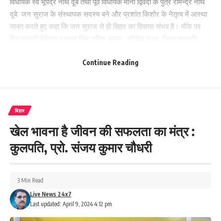
विधायक स्व भूपेंद्र नाथ दूबे तथा पूर्व विधायक मीना द्विवेदी के पुत्र रामेन्द्र नाथ
दूबे जन सुराज के संस्थापक सदस्य बने और प्रशांत किशोर के नेतृत्व में आस्था
व्यक्त करते हुए कहा कि जन सुराज से ही बिहार का विकास संभव है। मौके पर
कैंप प्रभारी देवेन्द्र प्रसाद सिंह, वगिश कुमार, नीतीश नंदन, जिला सभापति
अजय कुमार देव,जिला अध्यक्ष वीर प्रसाद महतो, महासचिव जयमंगल कुशवाहा,
Continue Reading
अनुमंडल अध्यक्ष राम शरण यादव, अभियान समिति के‌ जिला सह संयोजक पप्पू
मिश्रा, मुख्य प्रवक्ता रवीश कुमार मिश्र, ई अजय आज़ाद, अरुण तिवारी, पंचायत
समिति सदस्य एवं जन सुराज अभियान के कल्याणपुर प्रखण्ड संयोजक ठाकुर
अविनाश सुमन समेत बड़ी संख्या में जन सुराजी मौजूद थे।
बिहार
315
खेल भावना है जीवन की सफलता का मंत्र :
कुलपति, प्रो. संजय कुमार चौधरी
Facebook
3 Min Read
Live News 24x7
Last updated: April 9, 2024 4:12 pm
What do you think?