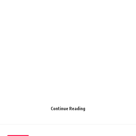
Continue Reading
जानकारी देते हुए एसएसबी 47वी वाहनी के मानव तस्कर रोधी इकाई के इंस्पेक्टर
मनोज शर्मा ने बताया कि हमें गुप्त सूचना मिली थी कि भारत-नेपाल सीमा से एक