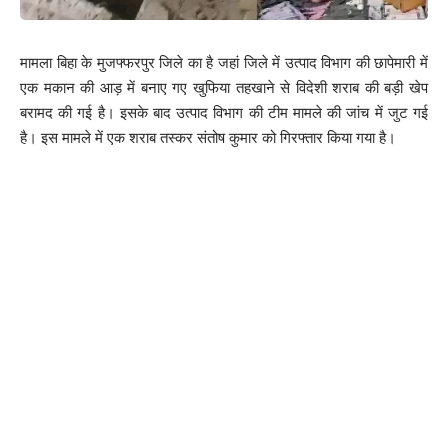
वहीं लड़की उसके साथ रहने के लिए तैयार है। वहीं इस शादी से युवक के माता
मामला बिहा के मुजफ्फरपुर जिले का है जहां जिले में उत्पाद विभाग की छापेमारी में
पिता भी खुश है। वहीं लड़की के परिजनों को घटना के बारे में जानकारी दे दी गई
एक मकान की आड़ में बनाए गए खुफिया तहखाने से विदेशी शराब की बड़ी खेप
है। इस स्पेशल रेस्क्यू ऑपरेशन को सफल करने में इंस्पेक्टर मनोज कुमार शर्मा,
बरामद की गई है। इसके बाद उत्पाद विभाग की टीम मामले की जांच में जुट गई
सहायक उपनिरीक्षक अनिल कुमार शर्मा, हवलदार अरविंद द्विवेदी सहित अन्य
है। इस मामले में एक शराब तस्कर संतोष कुमार को गिरफ्तार किया गया है।
एसएसबी के जवान शामिल थे।
203
Facebook
What do you think?