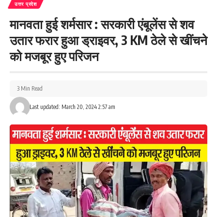
थाना क्षेत्र स्थित एक गांव में महिला अपने दो बच्चों के साथ रहती है. उसका पति
उत्तर प्रदेश
हैदराबाद में नौकरी करता है. महिला का बॉयफ्रेंड उससे अक्सर मिलने आता था.
मानवता हुई शर्मसार : सरकारी एंबूलेंस से शव
बीती रात पड़ोसियों ने दोनों को रंगे हाथ पकड़ लिया. जब इसकी सूचना पति को
उतार फरार हुआ ड्राइवर, 3 KM ठेले से खींचने
फोन पर मिली तो उसने मोबाइल पर ही तलाक, तलाक, तलाक बोल दिया.
को मजबूर हुए परिजन
साथ ही इसकी सूचना डायल 112 पर पुलिस को दे दी. मौके पर पहुंची पुलिस ने
दरवाजा खुलवाया तो अंदर दोनों एक साथ मिले. बच्चे दूसरे कमरे में सो रहे थे. ऐसे
में गांव वालों ने इसकी सूचना महिला के पति को मोबाइल पर दी. बॉयफ्रेंड के साथ
3 Min Read
पत्नी की पकड़े जाने की सूचना पर पति काफी नाराज हुआ और फोन पर ही तीन
Last updated: March 20, 2024 2:57 am
बार तलाक, तलाक, तलाक बोल दिया.
इसके बाद महिला अपने बॉयफ्रेंड की साथ जाने की जिद पर अड़ गई. नाराज पति
ने भी फोन पर ही उसको घर से जाने की अनुमति दे दी. पत्नी अपने दोनों बच्चों के
साथ कुशीनगर के रहने वाले बॉयफ्रेंड हसनैन के साथ चली गई.
इस संबंध में सीओ गोरखनाथ योगेंद्र सिंह ने बताया महिला को फोन पर तलाक देने
की किसी ने शिकायत नहीं की है. महिला के बॉयफ्रेंड के साथ जाने की भी मुझे
सूचना नहीं है. हां, रात में डायल 112 पर फोन आया था, तो पुलिस मौके पर गई थी
और समझाकर वापस आ गई थी. इस मामले पर कोई शिकायत मिलेगी तो कानूनी