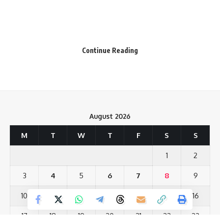
Your email address will not be published.
Required fields are marked
*
Your Rating
Continue Reading
इस मामले में जिला अस्पताल के मुख्य चिकित्सा अधीक्षक ने जांच के आदेश दिए हैं.
उन्होंने एंबूलेंस नोडल अधिकारी से जांच आख्या देने को कहा है. एंबूलेंस चालक ने
शव को घर से करीब तीन किलोमीटर पहले ही उतार दिया था. चालक से जब घर
August 2026
तक शव ले जाने की कहा तो उसने मना कर दिया. मजबूरी में मृतक का बेटा ठेले के
जरिए पिता के शव को घर तक लेकर पहुंचा.
M
T
W
T
F
S
S
मामला बलिया जिले के मनियर थाना क्षेत्र के बहदुरा गांव का है. गांव निवासी हीरा
1
2
राजभर कई दिनों से बीमार चल रहे थे. उन्हें इलाज के लिए परिजनों ने जिला
3
4
5
6
7
8
9
अस्पताल में भर्ती कराया था. सोमवार को इलाज के दौरान उनकी मौत हो गई.
परिजन शव को अपने गांव ले जाने के लिए अस्पताल से एंबूलेंस कर ले गए जो
10
11
12
13
14
15
16
निशुल्क थी. अस्पताल से गांव की दूरी करीब 35 किलोमीटर है. एंबूलेंस चालक ने
17
18
19
20
21
22
23
गाड़ी को गांव से करीब 3 किलोमीटर पहले ही रोक दिया.