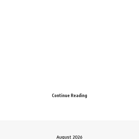
Save my name, email, and website in this browser for the next time I comment.
Continue Reading
फाइनेंस कर्मी की पहचान अररिया जिले के धनेशरी गांव निवासी सूरज कुमार
पासवान (24) के रूप में हुई है। सूरज पिछले 1 साल से महबूब खान टोला स्थित
August 2026