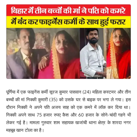
What do you think?
Love
Sad
Happy
Sleepy
Angry
Dead
Wink
0
0
0
0
0
0
0
Leave a review
Your email address will not be published.
Required fields are marked
*
Your Rating
पूर्णिया में एक फाइनेंस कर्मी सूरज कुमार पासवान (24) महिला कस्टमर और तीन
बच्चों की मां निक्की कुमारी (35) को उसके घर से बाइक पर भगा ले गया। इस
दौरान निक्की ने अपने पति अजय साह को एक कमरे में लॉक कर दिया था।
निक्की अपने साथ 75 हजार रुपए कैश और 60 हजार के सोने-चांदी गहने भी
लेकर गई है। मामला गुरुवार शाम सहायक खजांची थाना क्षेत्र के शारदा नगर
महबूब खान टोला का है।