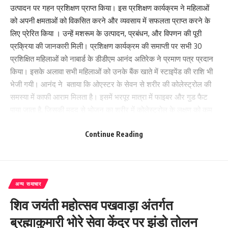
उत्पादन पर गहन प्रशिक्षण प्राप्त किया। इस प्रशिक्षण कार्यक्रम ने महिलाओं
को अपनी क्षमताओं को विकसित करने और व्यवसाय में सफलता प्राप्त करने के
लिए प्रेरित किया । उन्हें मशरूम के उत्पादन, प्रबंधन, और विपणन की पूरी
प्रक्रिया की जानकारी मिली। प्रशिक्षण कार्यक्रम की समाप्ती पर सभी 30
प्रशिक्षित महिलाओं को नाबार्ड के डीडीएम आनंद अतिरेक ने प्रमाण पत्र प्रदान
किया। इसके अलावा सभी महिलाओं को उनके बैंक खाते में स्टाइपेंड की राशि भी
भेजी गयी। आनंद ने बताया कि ओएस्टर के सेवन से शरीर की कोलेस्ट्रोल की
समस्या में काफी आराम मिलता है। इसमें भरपूर मात्रा में फाइबर और गुड फैट
पाया जाता है, जिसकी मदद से भोजन का शरीर में कोलेस्ट्रोल के लक्षण को कम
किया जा सकता है। साथ ही फाइबर के कारण यकृत में ट्राइग्लिसराइड इकट्ठा
Continue Reading
नहीं होता है, जिसकी वजह से लीवर संबंधित कई समस्याओं में सहायता मिलती है।
साथ ही ये इम्यून सिस्टम को भी मजबूत बनाता है। उत्तर बिहार ग्रामीण बैंक के
शाखा प्रबन्धक संजीत कुमार राय ने महिलाओं को जीविका के द्वारा मिलने वाली
राशि का उपयोग मशरूम उत्पादन की इकाई के निर्माण में करने की सलाह दी।
अन्य समाचार
कार्यक्रम को सफलपूर्वक संचालित करने में कृषक विकास समिति (एनजीओ) का
महत्वपूर्ण योगदान रहा। संस्था के अध्यक्ष उमाशंकर प्रसाद ने सभी महिलाओं को
शिव जयंती महोत्सव पखवाड़ा अंतर्गत
कार्यक्रम में सीखे हुए ज्ञान का उपयोग अपनी जीविका बढ़ाने में करने कि सलाह
ब्रह्माकुमारी भोरे सेवा केंद्र पर झंडो तोलन
दी। बैठक में जीविका के अधिकारी, प्रशिक्षक रवीन्द्रनाथ तथा एनजीओ कार्यकर्ता