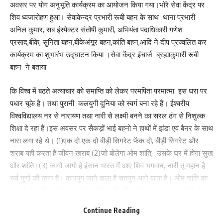
अवसर पर योग अनुभूति कार्यक्रम का आयोजन किया गया।भोरे सेवा केंद्र पर
Your email address will not be published.
Required fields are marked
*
शिव ध्वजारोहण हुआ। सेवाकेन्द्र प्रभारी रूबी बहन के साथ थाना प्रभारी
Your Rating
अनिल कुमार, सब इंस्पेक्टर संतोषी कुमारी, अभियंता पदाधिकारी गणेश
प्रसाद,बीके, सुनिता बहन,बीकेअंगूर बहन,कांति बहन,आदि ने दीप प्रज्वलित कर
कार्यक्रम का शुभारंभ उद्घाटन किया ।सेवा केंद्र इंचार्ज ब्रह्माकुमारी रूबी
बहन ने बताया
कि विश्व में बढते अत्याचार को समाप्ति को लेकर परमपिता परमात्मा इस धरा पर
पधार चूके है। तथा पुरानी कलयुगी दुनिया को स्वर्ग बना रहे हैं। ईश्वरीय
विश्वविद्यालय नर से नारायण तथा नारी से लक्ष्मी बनने का सरल ढंग से निशुल्क
शिक्षा दे रहा हैं।इस अवसर पर सैकड़ों भाई बहनो ने हाथों में झंडा एवं बैनर के साथ
नारा लगा रहे थे। (1)एक दो एक दो बीड़ी सिगरेट फेंक दो, बीड़ी सिगरेट और
शराब यही करता है जीवन खराब (2)जो बोलेगा ओम शांति, उसके घर में होगा सुख
और शांति।(3) जागो जागो हे इंसान भारत में आए शिव भगवान, नारी तू महान है
सर्व गुणों की खान है। कलयुग जाने वाला है सतयुग आने वाला है। ओम शांति का
नारा है सारा विश्व हमारा है। ओम शान्ति की यही क्रान्ति ,घर घर-घर में हो सुख
और शान्ति। कार्यक्रम का संचालन ब्रह्माकुमार विनोद भाई ने बताया कि समय
Continue Reading
परिवर्तन शील है समय परिवर्तन हो रहा है इसलिए हमें खुद को परिवर्तन होना होगा