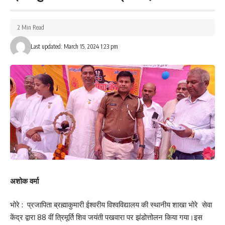
संतलाल भी उपस्थित रहे।
2 Min Read
233
Last updated: March 15, 2024 1:23 pm
Facebook
What do you think?
Love
Sad
Happy
Sleepy
Angry
Dead
Wink
0
0
0
0
0
0
0
अशोक वर्मा
भोरे : प्रजापिता ब्रह्माकुमारी ईश्वरीय विश्वविद्यालय की स्थानीय शाखा भोरे सेवा
Leave a review
केंद्र द्वारा 88 वीं त्रिमूर्ति शिव जयंती पखवारा पर झंडोत्तोलन किया गया।इस