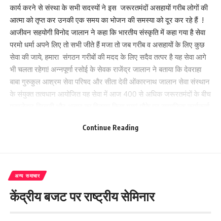
कार्य करने से संस्था के सभी सदस्यों ने इस जरूरतमंदों असहायों गरीब लोगों की
आत्मा को तृप्त कर उनकी एक समय का भोजन की समस्या को दूर कर रहे हैं !
आजीवन सहयोगी विनोद जालान ने कहा कि भारतीय संस्कृति में कहा गया है सेवा
परमो धर्मा अपने लिए तो सभी जीते हैं मजा तो जब गरीब व असहायों के लिए कुछ
सेवा की जाये, हमारा संगठन गरीबों की मदद के लिए सदैव तत्पर है यह सेवा आगे
भी चलता रहेगा! अन्नपूर्णा रसोई के सेवक राजेंद्र जालान ने बताया कि देवराहा
बाबा गुरुकुल आश्रम सेवा परिषद और सीता देवी ओंकारनाथ जालान सेवा संस्थान
के संयुक्त तत्वधान आयोजित यह सेवा में आज 400 से अधिक जरूरतमंदों के बीच
मसालेदार खिचड़ी और अचार का वितरण किया गया! मौके पर सामाजिक कार्यकर्ता
राम भजन, विक्की कुमार ,रविंद्र कुमार, गुड्डू कुमार रामचंद्र प्रसाद उपस्थित
Continue Reading
रहे!
205
अन्य समाचार
केंद्रीय बजट पर राष्ट्रीय सेमिनार
Facebook