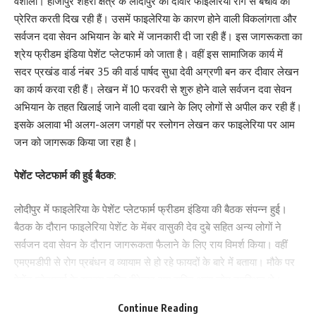
वैशाली। हाजीपुर शहरी क्षेत्र के लोदीपुर की दीवारें फाइलेरिया रोग से बचाव को
प्रेरित करती दिख रही हैं। उसमें फाइलेरिया के कारण होने वाली विकलांगता और
वैसे मरीज कालाजार के रोगी हो सकते हैं जिन्हें-
सर्वजन दवा सेवन अभियान के बारे में जानकारी दी जा रही हैं। इस जागरूकता का
श्रेय फ्रीडम इंडिया पेशेंट प्लेटफार्म को जाता है। वहीं इस सामाजिक कार्य में
•15 दिन से ज्यादा से बुखार हो
सदर प्रखंड वार्ड नंबर 35 की वार्ड पार्षद सुधा देवी अग्रणी बन कर दीवार लेखन
का कार्य करवा रही हैं। लेखन में 10 फरवरी से शुरु होने वाले सर्वजन दवा सेवन
•जिन्हें भूख नहीं लगती हो, उदर बड़ा हो रहा हो
अभियान के तहत खिलाई जाने वाली दवा खाने के लिए लोगों से अपील कर रही हैं।
इसके अलावा भी अलग-अलग जगहों पर स्लोगन लेखन कर फाइलेरिया पर आम
•जिनका वजन लगातार कम हो रहा हो
जन को जागरूक किया जा रहा है।
•शरीर का काला पड़ रहा हो
पेशेंट प्लेटफार्म की हुई बैठक:
•वैसे व्यक्ति जिन्हें बुखार न हो पर उनके शरीर पर दाग हो और पूर्व में कालाजार के
लोदीपुर में फाइलेरिया के पेशेंट प्लेटफार्म फ्रीडम इंडिया की बैठक संपन्न हुई।
रोगी रह चुके हों
बैठक के दौरान फाइलेरिया पेशेंट के मेंबर वासुकी देव दुबे सहित अन्य लोगों ने
सर्वजन दवा सेवन के दौरान जागरूकता फैलाने के लिए राय विमर्श किया। वहीं
198
एमएमडीपी से रोग प्रबंधन व व्यायाम से हो रहे फायदों के बारे में बताया। मौके पर
पेशेंट प्लेटफार्म के सदस्य सहित वीरेन्द्र राय सहित अन्य लोग उपस्थित थे।
Facebook
Continue Reading
166