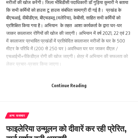
मरीजों की खोज करेंगी। जिला भीबिडीसी पदाधिकारी डॉ गुड़िया कुमारी ने बताया
कि सभी कर्मियों को हाउस टू हाउस संबंधित सामाग्री दी गई है। प्रखंड के
बीएचआई, वीबीडीएस, बीएचडब्लू (मलेरिया), केबीसी, साहित सभी कर्मियों को
प्रशिक्षित किया गया है। अभियान के तहत आशा कार्यकर्ता के द्वारा घर-घर
जाकर कालाजार रोगियों की खोज की जाएगी। अभियान में वर्ष 2021, 22 एवं 23
में कालाजार प्रभावित प्रखंडों में प्रतिवेदित कालाजार मरीजों के घर के 500
मीटर के परिधि में (200 से 250 घर ) अवस्थित घर घर जाकर वीएल /
एचआईभी+पीकेडीएल रोगी की खोज जाएगी। क्षेत्र में अभियान की सफलता को
लेकर प्रचार-प्रसार किया जाएगा।
हर पीएचसी पर मुफ्त जांच सुविधा उपलब्ध :
Continue Reading
जिला वेक्टर जनित रोग नियंत्रण पदाधिकारी डॉ गुड़िया कुमारी ने बताया हर
प्राथमिक स्वास्थ्य केंद्र पर कालाजार जांच की सुविधा उपलब्ध है। कालाजार की
किट (आरके-39) से 10 से 15 मिनट के अंदर टेस्ट हो जाता है। हर सेंटर पर
कालाजार के इलाज में विशेष रूप से प्रशिक्षित एमबीबीएस डॉक्टर और
अन्य समाचार
स्वास्थ्यकर्मी उपलब्ध हैं।
फाइलेरिया उन्मूलन को दीवारें कर रही प्रेरित,