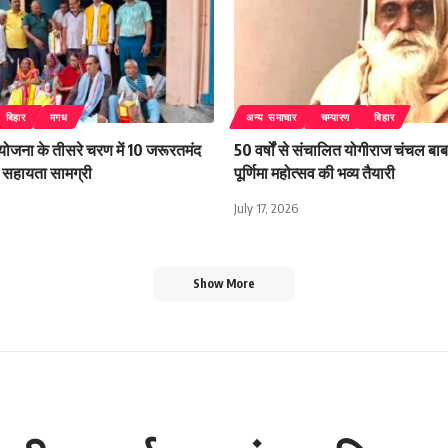
बिहार
मगध
अन्य समाचार
चम्पारण
बिहार
 योजना के तीसरे चरण में 10 जरूरतमंद
50 वर्षों से संचालित योगीराज चंचल बाबा
िली सहायता सामग्री
पूर्णिमा महोत्सव की भव्य तैयारी
July 17, 2026
Show More