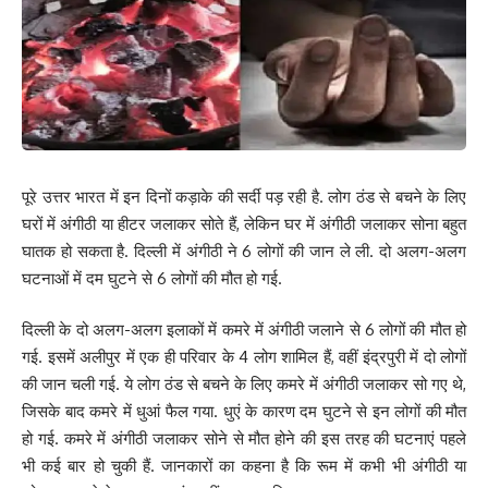
मिली जानकारी के अनुसार अपराधियों ने हथियार के बल पर सभी कर्मी को बंधक
बना लिया। उसके बाद दुकान में लूटपाट करने लगे। दुकान में मौजूद कर्मियों से
ज्वेलरी और कैश के संबंध में पूछने लगे। इसी दौरान एक बदमाश कर्मी को पीटने
लगा। जसके बाद अपराधी आर्टिफिशियल ज्वेलरी को झोला में रखने लगे। घटना
को अंजाम देने के बाद अपराध कर्मी फायरिंग करते हुए फरदो गोला की तरफ
फरार हो गए। घटना की जानकारी के बाद पुलिस मौके पर पहुंच कर मामले की
छानबीन में जुट गई है।
पूरे उत्तर भारत में इन दिनों कड़ाके की सर्दी पड़ रही है. लोग ठंड से बचने के लिए
घरों में अंगीठी या हीटर जलाकर सोते हैं, लेकिन घर में अंगीठी जलाकर सोना बहुत
वही घटना की जानकारी मिलने के बाद मौके पर सिटी एसपी अरविंद प्रताप सिंह,
घातक हो सकता है. दिल्ली में अंगीठी ने 6 लोगों की जान ले ली. दो अलग-अलग
एएसपी टाउन अवधेश दीक्षित, प्रशिक्षु एएसपी, डीआईयू व सदर थाना अध्यक्ष
घटनाओं में दम घुटने से 6 लोगों की मौत हो गई.
कुंदन कुमार दल बल के साथ पहुंचे। सीसीटीवी के आधार पर अपराधियों के
गिरफ्तारी के लिए एक विशेष टीम गठित कर दी गई है।
दिल्ली के दो अलग-अलग इलाकों में कमरे में अंगीठी जलाने से 6 लोगों की मौत हो
गई. इसमें अलीपुर में एक ही परिवार के 4 लोग शामिल हैं, वहीं इंद्रपुरी में दो लोगों
वही मामले में एएसपी टाउन अवधेश दीक्षित ने बताया कि शनिवार की देर शाम तीन
की जान चली गई. ये लोग ठंड से बचने के लिए कमरे में अंगीठी जलाकर सो गए थे,
बाइक से पहुंचे 6 अपराधियो ने लूटपाट के दौरान गोलाबारी की वारदात को अंजाम
जिसके बाद कमरे में धुआं फैल गया. धुएं के कारण दम घुटने से इन लोगों की मौत
दिया है जिसमे एक कर्मी के पैर में गोली लगी है जिसके बाद पुलिस मामले की जांच
हो गई. कमरे में अंगीठी जलाकर सोने से मौत होने की इस तरह की घटनाएं पहले
कर आगे की कार्रवाई में जुटी है।
भी कई बार हो चुकी हैं. जानकारों का कहना है कि रूम में कभी भी अंगीठी या