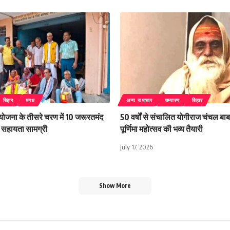
बिहार
मगध
अन्य समाचार
चम्पारण
बिहार
 योजना के तीसरे चरण में 10 जरूरतमंद
50 वर्षों से संचालित योगीराज चंचल बाबा
िली सहायता सामग्री
पूर्णिमा महोत्सव की भव्य तैयारी
July 17, 2026
Show More