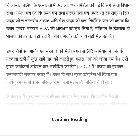
जिलाध्यक्ष बलिया के अध्यक्षता में एक आवश्यक मिटिंग की गई जिसमें सातो विधान
सभा अध्यक्ष गण एवं विधायक गण तथा वरिष्ठ नेता गण उपस्थित रहे संग्राम सिंह
यादव जी ने राष्ट्रीय अध्यक्ष अखिलेश यादव जी द्वारा निर्देशित बात को बताया कि
उत्तर प्रदेश सरकार PDA की आरक्षण को लूट लिया है, संविधान के खिलाफ ही
भाजपा का हर कार्य हो रहा है गरीब कमजोर को न्याय नही मिल रही है।
उधर निर्वाचन आयोग एवं सरकार की मिली भगत से SIR अभियान के अंतर्गत
मतदाता सूची में कुछ सही नाम को काटते हुए गलत नामों को जोड़ा गया है। उसे
हमारे कार्यकर्ता आवेदन कर संशोधित करायेंगे। 2027 में भाजपा को हराकर
समाजवादी सरकार बनाए गें। साथ ही साथ प्रेस कांफ्रेंस भी किया गया
कार्यक्रम का संचालन बीरबल राम जिला महासचिव बलिया ने किया ।
कार्यक्रम में मुख्य रूप से उपस्थित संग्राम सिंह यादव, जियाउद्दीन रिजवी,
जयप्रकाश अंचल, बीरबल राम, रणजीत चौधरी, राजकुमार पाण्डेय, रविंद्र नाथ
यादव, रामेश्वर पासवान, राजन कन्नौजिया, दशरथ यादव, रविंद्र यादव, प्रमोद
Continue Reading
यादव रामजी, रामनाथ, जनार्दन यादव, दिनेश यादव सर्वजीत यादव, जलालुद्दीन
जेडी, धनु यादव आदि उपस्थित होकर अपनी अपनी विचार को रखे।