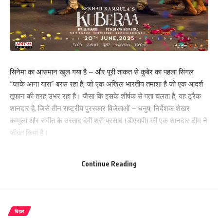
सिनेमा का आसमान खुल गया है – और पूरी ताकत से कुबेर का पहला सिंगल
“जाके आना यारा” बरस रहा है, जो एक अखिल भारतीय तमाशा है जो एक आदर्श
तूफान की तरह उभर रहा है। जैसा कि इसके शीर्षक से पता चलता है, यह ट्रैक
शानदार है, जिसे तीन राष्ट्रीय पुरस्कार विजेताओं – धनुष, निर्देशक शेखर
कम्मुला और संगीत के उस्ताद देवी श्री प्रसाद (डीएसपी) की एक शानदार टीम ने
जीवंत किया है।
ट्रैक के हिंदी संस्करण को बेहद बहुमुखी नकाश अज़ीज़ ने गाया है और इसके बोल
Continue Reading
रकीब आलम ने लिखे हैं, जिसमें डीएसपी (देवी श्री प्रसाद) ने एक और चार्टबस्टर
बनाया है जो पूरे देश में प्लेलिस्ट में शामिल होने के लिए बाध्य है। अपने पिछले हिंदी
संगीत हिट के लिए जाने जाने वाले, डीएसपी ने इस ट्रैक में अपनी ट्रेडमार्क हाई-
वोल्टेज ऊर्जा और इलेक्ट्रिक रेजोनेंस लाया है।
बिहार