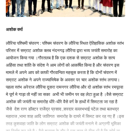
गाने का लिरिकल वीडियो आदित्य म्यूजिक गाने चैनल पर देखने के लिए उपलब्ध
है।
कुशल शेखर कम्मुला द्वारा निर्देशित, कुबेरा मानवीय भावनाओं, नाटक और तमाशे
अशोक वर्मा
का एक भव्य ऑर्केस्ट्रा है। 20 जून को दुनिया भर में सिनेमाघरों में रिलीज होने
वाली इस फिल्म में धनुष, नागार्जुन, रश्मिका मंदाना और जिम सर्भ जैसे सुपरस्टार्स
लौरिया पश्चिमी चंपारण : पश्चिम चंपारण के लौरिया स्थित ऐतिहासिक अशोक स्तंभ
की टोली है।
परिसर में सम्राट अशोक क्लब नंदनगढ़ लौरिया द्वारा भव्य जयंती समारोह का
आयोजन किया गया ।गौरतलब है कि एक दशक से सम्राट अशोक के सत्य
श्री वेंकटेश्वर सिनेमा एलएलपी और एमिगोस क्रिएशंस प्राइवेट लिमिटेड के तहत
अहिंसा तथा शांति के संदेश ने आम लोगों को आकर्षित किया है और चंपारण इस
सुनील नारंग और पुष्कर राम मोहन राव द्वारा निर्मित, कुबेरा एक विशाल पैमाने पर
मामले में अपने आप को काफी गौरवान्वित महसूस करता है कि दोनों चंपारण में
बनाई गई है। अत्याधुनिक प्रोडक्शन वैल्यू और यथार्थवाद को भव्यता के साथ
सम्राट अशोक ने अपने राज्याभिषेक के अवसर पर चार अशोक स्तंभ लगाया।
जोड़ने वाली दृष्टि के साथ, यह फिल्म पांच भाषाओं – तेलुगु, तमिल, हिंदी, कन्नड़
पहला स्तंभ अरेराज लौरिया दूसरा रामनगर लौरिया और दो अशोक स्तंभ रमपूरवा
और मलयालम में रिलीज होगी – जो एक सच्ची अखिल भारतीय सिनेमाई तमाशा
मे पूर्ण मे गाड़ा तो नहीं जा सका अभी भी जमीन पर वह लेटा हुआ है ।वैसे सम्राट
है।
अशोक की जयंती या समारोह धीरे-धीरे वैसे वर्ग के हाथों में सिमटता जा रहा है
जैसे देश रत्न डॉक्टर राजेंद्र प्रसाद ,सरदार वल्लभभाई पटेल तथा बलभद्र
367
महाराज ,भामा शाह आदि जातिगत समारोह के दायरे में सिमट कर रह गए हैं ।इस
तरह कुशवाहा जाति के लोग सम्राट अशोक की जयंती मनाने मे अग्रणी भूमिका
का निर्वाह कर रहे है। वैसे शून्यता के दौर मे एक तरह से ठीक भी है कि कोई ना