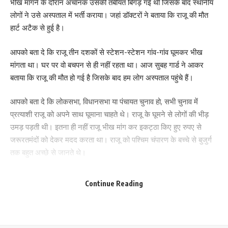
0
0
0
0
0
0
0
भीख मांगने के दौरान अचानक उसकी तबीयत बिगड़ गई थी जिसके बाद स्थानीय
लोगों ने उसे अस्पताल में भर्ती कराया। जहां डॉक्टरों ने बताया कि राजू की मौत
हार्ट अटैक से हुई है।
Leave a review
आपको बता दे कि राजू तीन दशकों से स्टेशन-स्टेशन गांव-गांव घूमकर भीख
Your email address will not be published.
Required fields are marked
*
मांगता था। घर पर वो बचपन से ही नहीं रहता था। आज सुबह गार्ड ने आकर
बताया कि राजू की मौत हो गई है जिसके बाद हम लोग अस्पताल पहुंचे हैं।
Your Rating
आपको बता दे कि लोकसभा, विधानसभा या पंचायत चुनाव हो, सभी चुनाव में
प्रत्याशी राजू को अपने साथ घूमाना चाहते थे। राजू के घूमने से लोगों की भीड़
उमड़ पड़ती थी। इतना ही नहीं राजू भीख मांग कर इकट्ठा किए हुए रुपए से
जरूरतमंदों को देकर मदद करता था। राजू को पश्चिम चंपारण के बच्चे से बुजुर्ग
तक बहुत अच्छे से जानते थे।
380
Continue Reading
Facebook