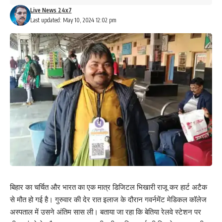
,डॉक्टर संजय जयसवाल जी ने दिल खोलकर काम किया है ।आज यही कारण है
Live News 24x7
कि उनकी रिकॉर्ड मतों से जीत होने जा रही है। बिहार सरकार के पूर्व मंत्री श्याम
Last updated: May 10, 2024 12:02 pm
बिहारी प्रसाद , राष्ट्र सेवा मिशन के प्रदेश महासचिव ब्रजकिशोर प्रसाद ,
बेलवा पंचायत के मुखिया जितेंद्र सिंह ,सरपंच चंद्रिका सिंह आदि कार्यक्रम में
उपस्थित रहे।
299
Facebook
What do you think?
बिहार का चर्चित और भारत का एक मात्र डिजिटल भिखारी राजू कर हार्ट अटैक
से मौत हो गई है। गुरुवार की देर रात इलाज के दौरान गवर्नमेंट मेडिकल कॉलेज
अस्पताल में उसने अंतिम सास ली। बताया जा रहा कि बेतिया रेलवे स्टेशन पर
Love
Sad
Happy
Sleepy
Angry
Dead
Wink