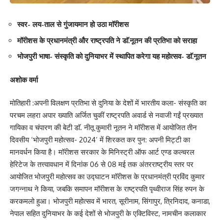
स्वर- लय-ताल से गुंजायमान हो उठा माॅरीशस
मॉरीशस के प्रधानमंत्री और राष्ट्रपति ने डाॅ.नूतन की प्रतिभा को सराहा
भोजपुरी भाषा- संस्कृति को दुनियाभर में स्थापित करेगा यह महोत्सव- डाॅ.नूतन
अशोक वर्मा
मोतिहारी :अपनी विलक्षण प्रतिभा से दुनिया के देशों में भारतीय कला- संस्कृति का
परचम लहरा अपार ख्याति अर्जित चुकीं राष्ट्रपति अवार्ड से नवाजी गईं प्रख्यात
गायिका व चंपारण की बेटी डाॅ. नीतू कुमारी नूतन ने माॅरीशस में आयोजित तीन
दिवसीय ‘भोजपुरी महोत्सव- 2024’ में शिरकत कर पुन: अपनी मिट्टी का
मानवर्धन किया है। माॅरीशस सरकार के मिनिस्ट्री ऑफ आर्ट एण्ड कल्चरल
हेरिटेज के तत्त्वावधान में दिनांक 06 से 08 मई तक अंतरराष्ट्रीय स्तर पर
आयोजित भोजपुरी महोत्सव का उद्घाटन माॅरीशस के प्रधानमंत्री प्रविंद कुमार
जगन्नाथ ने किया, जबकि समापन मॉरीशस के राष्ट्रपति पृथ्वीराज सिंह रुपन के
करकमलो हुआ। भोजपुरी महोत्सव में भारत, सूरीनाम, सिंगापुर, त्रिनिदाद, कनाडा,
नेपाल सहित दुनियाभर के कई देशों से भोजपुरी के एक्टिविस्ट, नामचीन कलाकार