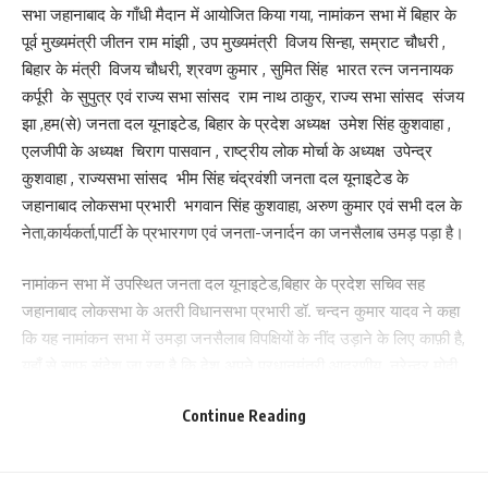
सभा जहानाबाद के गाँधी मैदान में आयोजित किया गया, नामांकन सभा में बिहार के
पूर्व मुख्यमंत्री जीतन राम मांझी , उप मुख्यमंत्री विजय सिन्हा, सम्राट चौधरी ,
बिहार के मंत्री विजय चौधरी, श्रवण कुमार , सुमित सिंह भारत रत्न जननायक
कर्पूरी के सुपुत्र एवं राज्य सभा सांसद राम नाथ ठाकुर, राज्य सभा सांसद संजय
झा ,हम(से) जनता दल यूनाइटेड, बिहार के प्रदेश अध्यक्ष उमेश सिंह कुशवाहा ,
एलजीपी के अध्यक्ष चिराग पासवान , राष्ट्रीय लोक मोर्चा के अध्यक्ष उपेन्द्र
कुशवाहा , राज्यसभा सांसद भीम सिंह चंद्रवंशी जनता दल यूनाइटेड के
जहानाबाद लोकसभा प्रभारी भगवान सिंह कुशवाहा, अरुण कुमार एवं सभी दल के
नेता,कार्यकर्ता,पार्टी के प्रभारगण एवं जनता-जनार्दन का जनसैलाब उमड़ पड़ा है।
नामांकन सभा में उपस्थित जनता दल यूनाइटेड,बिहार के प्रदेश सचिव सह
जहानाबाद लोकसभा के अतरी विधानसभा प्रभारी डॉ. चन्दन कुमार यादव ने कहा
कि यह नामांकन सभा में उमड़ा जनसैलाब विपक्षियों के नींद उड़ाने के लिए काफ़ी है,
यहाँ से साफ संदेश जा रहा है कि देश अपने प्रधानमंत्री आदरणीय नरेन्द्र मोदी
एवं राज्य अपने मुख्यमंत्री आदरणीय नीतीश कुमार के साथ खड़ा है एवं उनके
Continue Reading
द्वारा किये गए राज्य और राष्ट्र निर्माण में किये गए कार्य को जनता ध्यान में रख
कर अपने सांसद का चुनाव करेगी और चंदेश्वर चंद्रवंशी एक सरल स्वभाव के
व्यक्ति है एवं एनडीए के प्रत्याशी हैं और राष्ट्रीय जनतांत्रिक गठबंधन के नेताओं