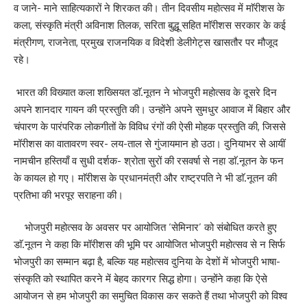
व जाने- माने साहित्यकारों ने शिरकत की। तीन दिवसीय महोत्सव में माॅरीशस के
कला, संस्कृति मंत्री अविनाश तिलक, सरिता बुद्धू सहित माॅरीशस सरकार के कई
मंत्रीगण, राजनेता, प्रमुख राजनयिक व विदेशी डेलीगेट्स खासतौर पर मौजूद
रहे।
भारत की विख्यात कला शख्सियत डाॅ.नूतन ने भोजपुरी महोत्सव के दूसरे दिन
अपने शानदार गायन की प्रस्तुति की। उन्होंने अपने सुमधुर आवाज में बिहार और
चंपारण के पारंपरिक लोकगीतों के विविध रंगों की ऐसी मोहक प्रस्तुति की, जिससे
मॉरीशस का वातावरण स्वर- लय-ताल से गुंजायमान हो उठा। दुनियाभर से आयीं
नामचीन हस्तियाँ व सुधी दर्शक- श्रोता सुरों की रसवर्षा से नहा डाॅ.नूतन के फन
के कायल हो गए। माॅरीशस के प्रधानमंत्री और राष्ट्रपति ने भी डाॅ.नूतन की
प्रतिभा की भरपूर सराहना की।
भोजपुरी महोत्सव के अवसर पर आयोजित ‘सेमिनार’ को संबोधित करते हुए
डाॅ.नूतन ने कहा कि मॉरीशस की भूमि पर आयोजित भोजपुरी महोत्सव से न सिर्फ
भोजपुरी का सम्मान बढ़ा है, बल्कि यह महोत्सव दुनिया के देशों में भोजपुरी भाषा-
संस्कृति को स्थापित करने में बेहद कारगर सिद्ध होगा। उन्होंने कहा कि ऐसे
आयोजन से हम भोजपुरी का समुचित विकास कर सकते हैं तथा भोजपुरी को विश्व