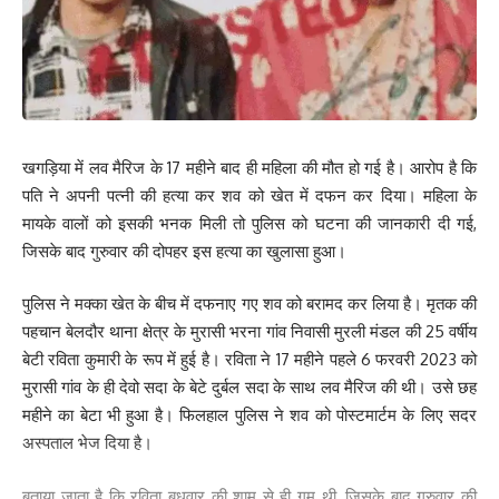
What do you think?
खगड़िया में लव मैरिज के 17 महीने बाद ही महिला की मौत हो गई है। आरोप है कि
पति ने अपनी पत्नी की हत्या कर शव को खेत में दफन कर दिया। महिला के
Love
Sad
Happy
Sleepy
Angry
Dead
Wink
0
0
0
0
0
0
0
मायके वालों को इसकी भनक मिली तो पुलिस को घटना की जानकारी दी गई,
जिसके बाद गुरुवार की दोपहर इस हत्या का खुलासा हुआ।
पुलिस ने मक्का खेत के बीच में दफनाए गए शव को बरामद कर लिया है। मृतक की
Leave a review
पहचान बेलदौर थाना क्षेत्र के मुरासी भरना गांव निवासी मुरली मंडल की 25 वर्षीय
Your email address will not be published.
Required fields are marked
*
बेटी रविता कुमारी के रूप में हुई है। रविता ने 17 महीने पहले 6 फरवरी 2023 को
मुरासी गांव के ही देवो सदा के बेटे दुर्बल सदा के साथ लव मैरिज की थी। उसे छह
Your Rating
महीने का बेटा भी हुआ है। फिलहाल पुलिस ने शव को पोस्टमार्टम के लिए सदर
अस्पताल भेज दिया है।
बताया जाता है कि रविता बुधवार की शाम से ही गुम थी, जिसके बाद गुरुवार की