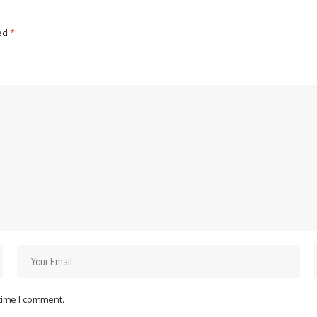
ked
*
 time I comment.