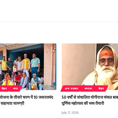
बिहार
मगध
अन्य समाचार
चम्पारण
बिहार
 योजना के तीसरे चरण में 10 जरूरतमंद
50 वर्षों से संचालित योगीराज चंचल बाबा
िली सहायता सामग्री
पूर्णिमा महोत्सव की भव्य तैयारी
July 17, 2026