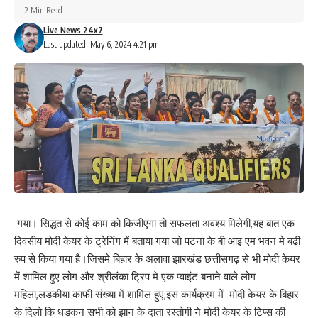
2 Min Read
सकते है। साथ ही
Live News 24x7
Last updated: May 6, 2024 4:21 pm
पहले मतदान फिर जलपान
मतदाता जागरूकता अभियान भी चलाया गया जिसमे कार्यक्रम में उपस्थित लोगो
को 25 मई को मतदान करने के लिए बढ़ चढ़ हिस्सा लेने के लिए के जागरूक
किया गया। वही स्वच्छ संस्था के रणजीत कुमार सिंह द्वारा लोगो को बाल विवाह
रोक थाम हेतु अपना सहयोग दे ताकी बाल विवाह पर नियंत्रण किया जा सके।
मौके पर मनोकामना माई मंदिर पुजारी लालबाबू ओझा,महिला पर्वेक्षिका मारिया बेगम,
कुमारी ज्योति रानी , मंजू कुमारी , सेविका मणिमाला शर्मा, नमिता कुमारी, नमिता
श्रीवास्तव, उषा शर्मा, उषा देवी, विजन देवी, अनीता देवी, लालसा देवी, रंजू देवी,
एवम प्रयास जुवेनाइल एड सेन्टर पूर्वी चम्पारण से सामाजिक कार्यकर्ता विजय
कुमार शर्मा, राज गुप्ता, किरण वर्मा , अभिषेक कुमार व 60 से ज्यादा लोग
गया। सिद्धत से कोई काम को किजीएगा तो सफलता अवश्य मिलेगी,यह बात एक
कार्यक्रम में उपस्थित थे।
दिवसीय मोदी केयर के ट्रेनिंग में बताया गया जो पटना के बी आइ एम भवन मे बढी
रुप से किया गया है।जिसमे बिहार के अलावा झारखंड छत्तीसगढ़ से भी मोदी केयर
267
में शामिल हुए लोग और श्रीलंका ट्रिप मे एक प्वाइंट बनाने वाले लोग
महिला,लडकीया काफी संख्या में शामिल हुए,इस कार्यक्रम में मोदी केयर के बिहार
के दिलो कि धडकन सभी को झान के दाता रस्तोगी ने मोदी केयर के टिप्स की