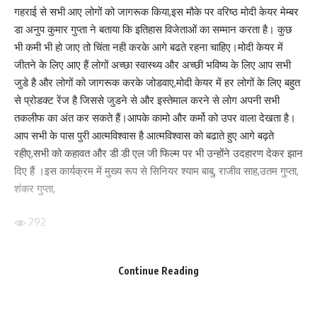
गहराई से सभी आए लोगों को जागरूक किया,इस मौके पर वरिष्ठ मोदी केयर मेम्बर
Facebook
डा अनुप कुमार गुप्ता ने बताया कि इतिहास विजेताओं का सम्मान करता है। कुछ
भी कमी भी हो जाए तो चिंता नही करके आगे बढते रहना चाहिए।मोदी केयर में
जीतने के लिए आए हैं लोगों अच्छा स्वास्थ्य और अच्छी भविष्य के लिए आप सभी
जुडे है और लोगों को जागरूक करके जोडवाए,मोदी केयर में हर लोगों के लिए बहुत
What do you think?
से प्रोडक्ट रेंज है जिससे जुडने से और इस्तेमाल करने से लोग अपनी सभी
तकलीफ का अंत कर सकते हैं।आपके कामो और कर्मो को उपर वाला देखता है।
आप सभी के पास पुरी आत्मविश्वास है आत्मविश्वास को बढाते हुए आगे बढ़ते
Love
Sad
Happy
Sleepy
Angry
Dead
Wink
रहीए,सभी को कहावत और डी डी एल जी फिल्म पर भी उन्होंने उदहारण देकर झान
0
0
0
0
0
0
0
दिए हैं ।इस कार्यक्रम में मुख्य रूप से सिनियर श्याम बाबु, राजीव साह,उतम गुप्ता,
शंकर गुप्ता,
Leave a review
292
Your email address will not be published.
Required fields are marked
*
Your Rating
Continue Reading
Facebook