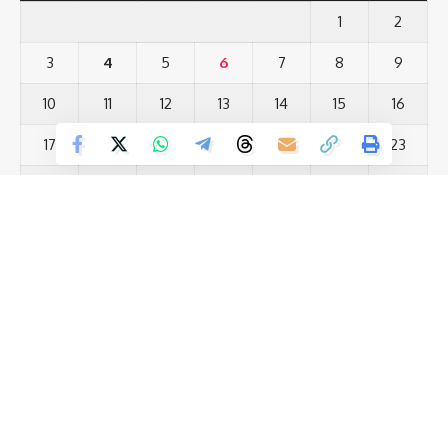
के द्वारा किया गया है जबकि संचालन कार्यक्रम समन्वयक डॉ. बुधेंद्र कुमार सिंह
1
2
ने किया ।यह प्रशिक्षण शिविर काफी सफल रहा है। सभी कार्यक्रम
3
4
5
6
7
8
9
पधाधिकारीयों को प्रशस्ति पत्र प्रदान कर सम्मानित भी किया गया है।
10
11
12
13
14
15
16
361
17
18
19
20
21
22
23
24
25
26
27
28
29
30
Facebook
31
« Jul
What do you think?
Most Viewed Posts
नालंदा को सीएम नीतीश की बड़ी सौगात 810 करोड़ की योजनाओं का उद्घाटन
(12)
Love
Sad
Happy
Sleepy
Angry
Dead
Wink
नीतीश कुमार की कुर्सी पर सस्पेंस राज्यसभा जाने के बाद क्या छोड़ना होगा
0
0
0
0
0
0
0
(12)
CM पद? 30 मार्च की तारीख है बेहद अहम
(13)
सरस्वती पूजा में पुलिस अलर्ट, नगर में निकाला गया फ्लैग मार्च