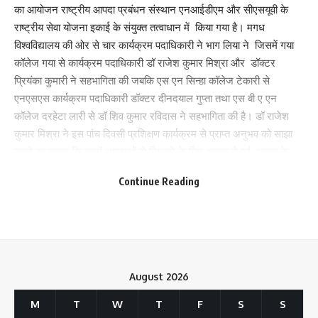
का आयोजन राष्ट्रीय आपदा प्रबंधन संस्थान एनआईडीएम और सीएसयूवी के
राष्ट्रीय सेवा योजना इकाई के संयुक्त तत्वाधान में किया गया है। मगध
विश्वविद्यालय की ओर से चार कार्यक्रम पदाधिकारी ने भाग लिया ने जिसमें गया
कॉलेज गया से कार्यक्रम पदाधिकारी डॉ राजेश कुमार मिश्रा और डॉक्टर
प्रियंका कुमारी ने सहभागिता की जबकि एस एन सिन्हा कॉलेज टेकारी से
एनएसएस कार्यक्रम पदाधिकारी डॉक्टर दीनदयाल गुप्ता तथा एस बी ए एन
कॉलेज दरहेटा लारी से डॉ शिव कुमार रविदास ने सहभागिता की है। डॉ राजेश
कुमार मिश्रा ने इस पांच दिवसी प्रशिक्षण कार्यक्रम से प्राप्त अनुभव को साझा
करते हुए बताया कि इसमें आपदाओं से निपटने के लिए आपदा से पूर्व, आपदा के
दौरान एवं आपदा के पश्चात की जाने वाली तैयारी और बरती जाने वाली सावधानियों
Continue Reading
के बारे में प्रशिक्षण दिया गया है ।उसकी मॉक ड्रिल करवाई गई है। प्रशिक्षण
प्राप्त करने के पश्चात कार्यक्रम पदाधिकारी अपने-अपने कॉलेज में एवं
विश्वविद्यालय स्तर पर छात्रों को प्रशिक्षण प्रदान करेंगे जो अपने आस पड़ोस एवं
नजदीकी क्षेत्र में जाकर लोगों को आपदा के बारे में जागरूक करेंगे। इससे
प्रत्येक वर्ष आपदा से होने वाली जन धन की क्षति को बचाने में सहायता मिलेगी ।
भारत सरकार का लक्ष्य 2030 तक प्राकृतिक आपदा एवं मानव जनित आपदा में
August 2026
निरंतर कमी लाना और इसे समाप्त करना है। इस कार्यक्रम के समापन सत्र की
M
T
W
T
F
S
S
अध्यक्षता दक्षिण बिहार केंद्रीय विश्वविद्यालय के कुलपति प्रो. कामेश्वर नाथ सिंह