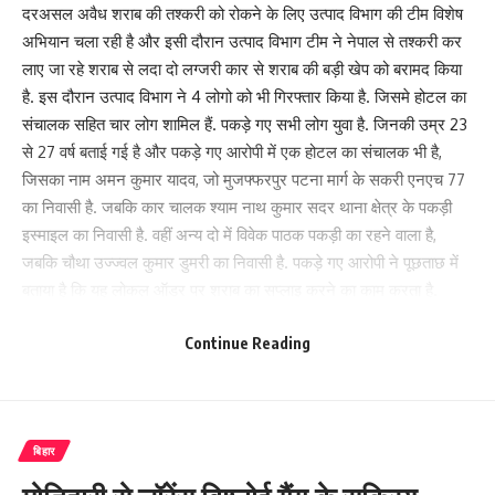
दरअसल अवैध शराब की तश्करी को रोकने के लिए उत्पाद विभाग की टीम विशेष
अभियान चला रही है और इसी दौरान उत्पाद विभाग टीम ने नेपाल से तश्करी कर
लाए जा रहे शराब से लदा दो लग्जरी कार से शराब की बड़ी खेप को बरामद किया
है. इस दौरान उत्पाद विभाग ने 4 लोगो को भी गिरफ्तार किया है. जिसमे होटल का
संचालक सहित चार लोग शामिल हैं. पकड़े गए सभी लोग युवा है. जिनकी उम्र 23
से 27 वर्ष बताई गई है और पकड़े गए आरोपी में एक होटल का संचालक भी है,
जिसका नाम अमन कुमार यादव, जो मुजफ्फरपुर पटना मार्ग के सकरी एनएच 77
का निवासी है. जबकि कार चालक श्याम नाथ कुमार सदर थाना क्षेत्र के पकड़ी
इस्माइल का निवासी है. वहीं अन्य दो में विवेक पाठक पकड़ी का रहने वाला है,
जबकि चौथा उज्ज्वल कुमार डुमरी का निवासी है. पकड़े गए आरोपी ने पूछताछ में
बताया है कि यह लोकल ऑडर पर शराब का सप्लाइ करने का काम करता है.
पूरे मामले पर उत्पाद विभाग के इंस्पेक्टर शिवेंद्र कुमार ने बताया की मुजफ्फरपुर
Continue Reading
सीतामढ़ी एनएच 77 के पास रामपुर हरि थाना क्षेत्र के पितौझिया के पास दो कार
को रोका गया जिसमे कार में शराब की खेप लोड थी. कार के पीछे के हिस्से डिग्गी
और सीट के नीचे मे अवैध शराब को छिपाया गया था. जिसमे शराब को जप्त कर
चार लोगो को पकड़ा गया है जिसमे एक होटल संचालक अमन कुमार यादव को
बिहार
पकड़ा गया जिसके बाद चालक सहित तीन अन्य लोगो को पकड़ा गया है और दो