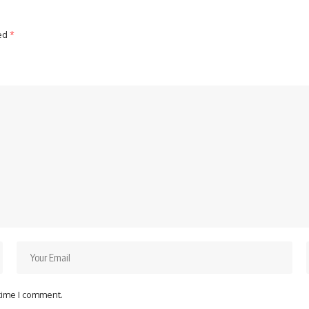
ked
*
 time I comment.