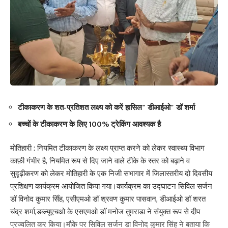
Facebook
What do you think?
टीकाकरण के शत-प्रतिशत लक्ष्य को करें हासिल” डीआईओ” डॉ शर्मा
बच्चों के टीकाकरण के लिए 100% ट्रेकिंग आवश्यक है
Love
Sad
Happy
Sleepy
Angry
Dead
Wink
0
0
0
0
0
0
0
मोतिहारी : नियमित टीकाकरण के लक्ष्य प्राप्त करने को लेकर स्वास्थ्य विभाग
काफ़ी गंभीर है, नियमित रूप से दिए जाने वाले टीके के स्तर को बढ़ाने व
Leave a review
सुदृढ़ीकरण को लेकर मोतिहारी के एक निजी सभागार में जिलास्तरीय दो दिवसीय
प्रशिक्षण कार्यक्रम आयोजित किया गया।कार्यक्रम का उद्घाटन सिविल सर्जन
Your email address will not be published.
Required fields are marked
*
डॉ विनोद कुमार सिँह, एसीएमओ डॉ श्रवण कुमार पासवान, डीआईओ डॉ शरत
चंद्र शर्मा,डब्ल्यूएचओ के एसएमओ डाॅ मनोज तुमराडा ने संयुक्त रूप से दीप
Your Rating
प्रज्वलित कर किया।मौके पर सिविल सर्जन डा विनोद कुमार सिंह ने बताया कि